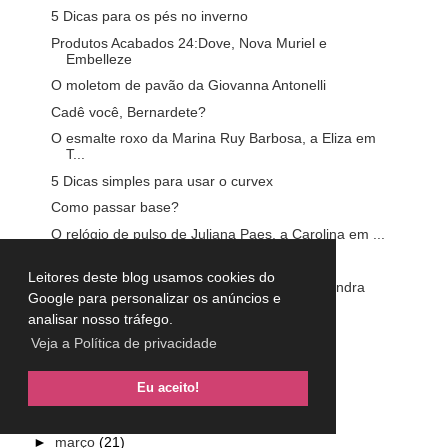
5 Dicas para os pés no inverno
Produtos Acabados 24:Dove, Nova Muriel e
Embelleze
O moletom de pavão da Giovanna Antonelli
Cadê você, Bernardete?
O esmalte roxo da Marina Ruy Barbosa, a Eliza em
T...
5 Dicas simples para usar o curvex
Como passar base?
O relógio de pulso de Juliana Paes, a Carolina em ...
Diário de um confinado
Leitores deste blog usamos cookies do
O esmalte laranja de Flávia Alessandra, a Sandra
Google para personalizar os anúncios e
e...
analisar nosso tráfego.
Como evitar a mascne
Veja a Política de privacidade
►
junho
(22)
Eu aceito!
►
maio
(21)
►
abril
(23)
►
março
(21)