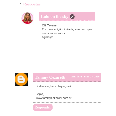
Respostas
Lulu on the sky
sexta-feira, julho 24, 2020
Olá Tayane,
Era uma edição limitada, mas tem que
caçar os similares.
big beijos
Tammy Cezaretti
sexta-feira, julho 24, 2020
Lindissimo, bem chique, né?
Beijos,
www.tammycezaretti.com.br
Responder