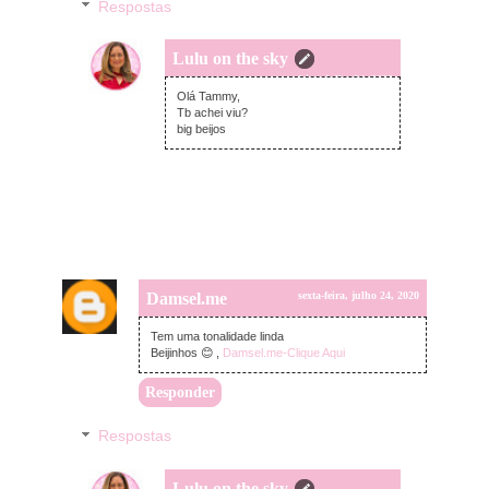
Respostas
Lulu on the sky
sexta-feira, julho 24, 2020
Olá Tammy,
Tb achei viu?
big beijos
Damsel.me
sexta-feira, julho 24, 2020
Tem uma tonalidade linda
Beijinhos 😊 ,
Damsel.me-Clique Aqui
Responder
Respostas
Lulu on the sky