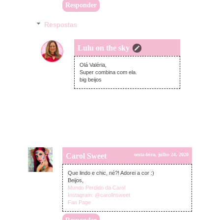
Responder
Respostas
Lulu on the sky
sexta-feira, julho 24, 2020
Olá Valéria,
Super combina com ela.
big beijos
Carol Sweet
sexta-feira, julho 24, 2020
Que lindo e chic, né?! Adorei a cor :)
Beijos,
Mundo Perdido da Carol
Instagram: @carolinsweet
Fan Page