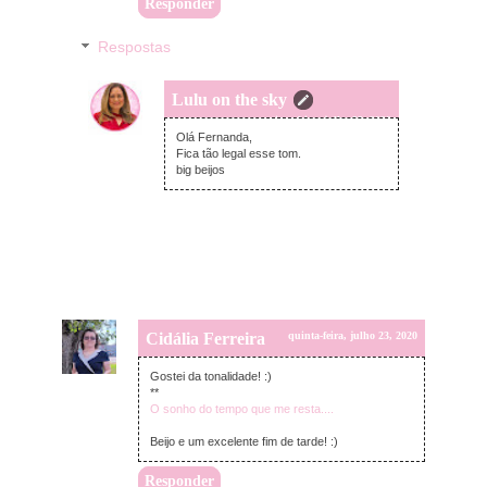
Responder
Respostas
Lulu on the sky
quinta-feira, julho 23, 2020
Olá Fernanda,
Fica tão legal esse tom.
big beijos
Cidália Ferreira
quinta-feira, julho 23, 2020
Gostei da tonalidade! :)
**
O sonho do tempo que me resta....
Beijo e um excelente fim de tarde! :)
Responder