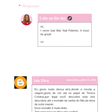
Respostas
Lulu on the sky
quinta-feira, julho 23, 2020
Hi,
I never had Mac Nail Polishes. It must
be great!
xo
Jah Diva
quinta-feira, julho 23, 2020
Eu gosto muito dessa atriz,desde a novela a
viagem,gosto de ver ela no papel de Tereza
Cristina,que legal você descobre tudo kkk
descobriu até o esmalte da rainha do Nilo,da dona
da suíte master.
Esse esmalte é muito lindo.
Tem post novo no blog vem conferir