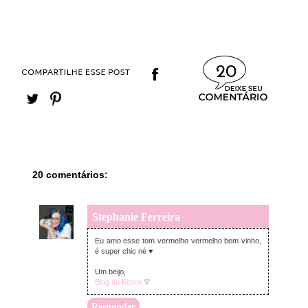
20
20 comentários:
Stephanie Ferreira
quinta-feira, julho 23, 2020
Eu amo esse tom vermelho vermelho bem vinho,
é super chic né ♥
Um beijo,
Blog da Kitbox
♡
Responder