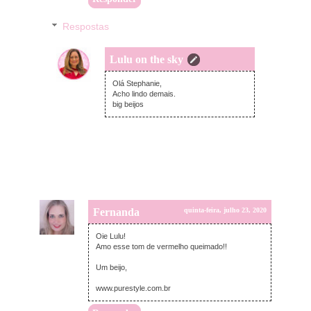
Respostas
Lulu on the sky
quinta-feira, julho 23, 2020
Olá Stephanie,
Acho lindo demais.
big beijos
Fernanda
quinta-feira, julho 23, 2020
Oie Lulu!
Amo esse tom de vermelho queimado!!
Um beijo,
www.purestyle.com.br