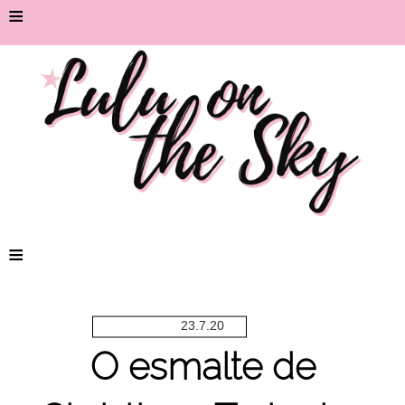
≡
≡
23.7.20
O esmalte de