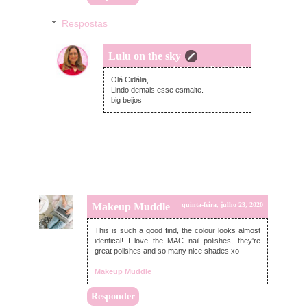
Respostas
Lulu on the sky
quinta-feira, julho 23, 2020
Olá Cidália,
Lindo demais esse esmalte.
big beijos
Makeup Muddle
quinta-feira, julho 23, 2020
This is such a good find, the colour looks almost
identical! I love the MAC nail polishes, they're
great polishes and so many nice shades xo
Makeup Muddle
Responder