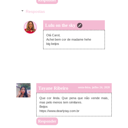
Responder
Respostas
Lulu on the sky
sexta-feira, julho 24, 2020
Olá Carol,
Achei bem cor de madame hehe
big beijos
Tayane Ribeiro
sexta-feira, julho 24, 2020
Que cor linda. Que pena que não vende mais,
mas pelo menos tem similares.
Beijos
https://www.dearlytay.com.br
Responder