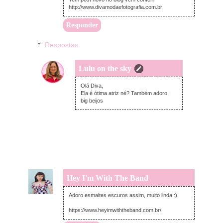
http://www.divamodaefotografia.com.br
Responder
Respostas
Lulu on the sky
sexta-feira, julho 24, 2020
Olá Diva,
Ela é ótima atriz né? Também adoro.
big beijos
Hey I'm With The Band
quinta-feira, julho 23, 2020
Adoro esmaltes escuros assim, muito linda :)
https://www.heyimwiththeband.com.br/