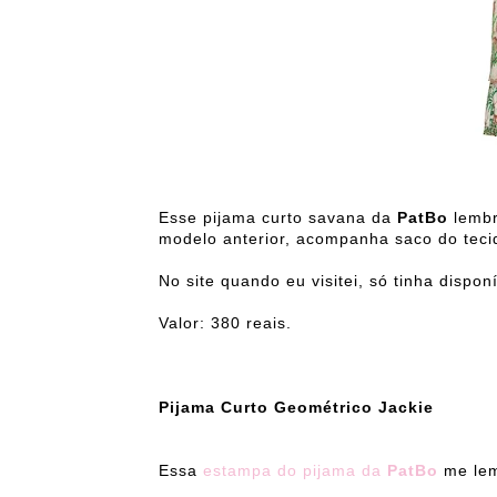
Esse pijama curto savana da
PatBo
lembr
modelo anterior, acompanha saco do tec
No site quando eu visitei, só tinha dispo
Valor: 380 reais.
Pijama Curto Geométrico Jackie
Essa
estampa do pijama da
PatBo
me lem