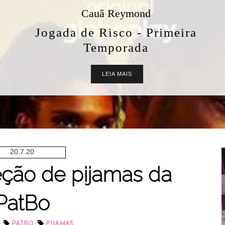
Cauã Reymond
Jogada de Risco - Primeira
Temporada
LEIA MAIS
20.7.20
ção de pijamas da
PatBo
,
,
PATBO
PIJAMAS