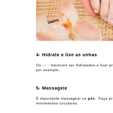
4- Hidrate e lixe as unhas
Os
pés
merecem ser hidratados e lixar pr
por exemplo.
5- Massageie
È importante massagear os
pés
. Faça pr
movimentos circulares.