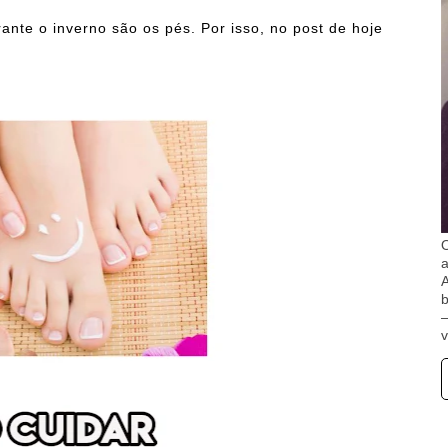
ante o inverno são os pés. Por isso, no post de hoje
O
A
b
v