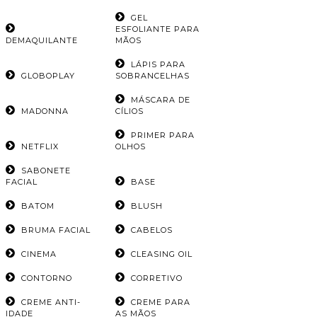
GEL
ESFOLIANTE PARA
DEMAQUILANTE
MÃOS
LÁPIS PARA
GLOBOPLAY
SOBRANCELHAS
MÁSCARA DE
MADONNA
CÍLIOS
PRIMER PARA
NETFLIX
OLHOS
SABONETE
FACIAL
BASE
BATOM
BLUSH
BRUMA FACIAL
CABELOS
CINEMA
CLEASING OIL
CONTORNO
CORRETIVO
CREME ANTI-
CREME PARA
IDADE
AS MÃOS