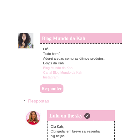
Blog Mundo da Kah
terça-feira, julho 21, 2020
Olá
Tudo bem?
Adorei a suas compras ótimos produtos.
Beijos da Kah
Blog Mundo da Kah
Canal Blog Mundo da Kah
Instagram
Responder
Respostas
Lulu on the sky
quarta-feira, julho 22, 2020
Olá Kah,
Obrigada, em breve sai resenha.
big beijos