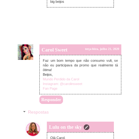
big beijos
Carol Sweet
terça-feira, julho 21, 2020
Faz um bom tempo que não consumo vult, se
não eu participava da promo que realmente tá
ótima!
Beijos,
Mundo Perdido da Carol
Instagram: @carolinsweet
Fan Page
Responder
Respostas
Lulu on the sky
quarta-feira, julho 22, 2020
Olá Carol,