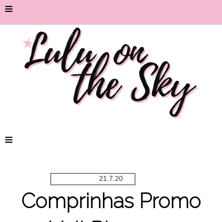
≡
≡
21.7.20
Comprinhas Promo