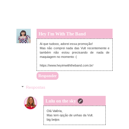
Hey I'm With The Band
terça-feira, julho 21, 2020
Ai que tudooo, adorei essa promoção!
Mas não comprei nada das Vult recentemente e
também não estou precisando de nada de
maquiagem no momento :(
https://www.heyimwiththeband.com.br/
Responder
Respostas
Lulu on the sky
quarta-feira, julho 22, 2020
Olá Valéria,
Mas tem opção de unhas da Vult.
big beijos