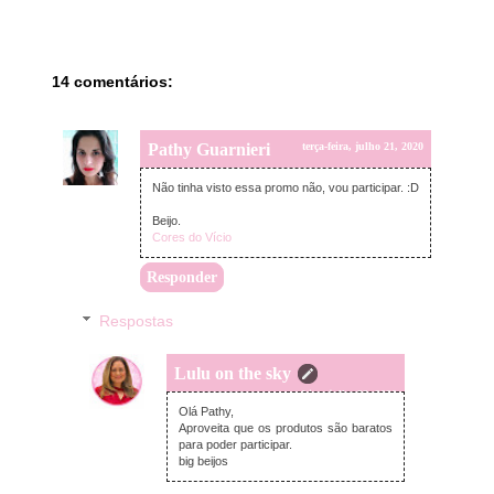
14 comentários:
Pathy Guarnieri
terça-feira, julho 21, 2020
Não tinha visto essa promo não, vou participar. :D
Beijo.
Cores do Vício
Responder
Respostas
Lulu on the sky
quarta-feira, julho 22, 2020
Olá Pathy,
Aproveita que os produtos são baratos
para poder participar.
big beijos