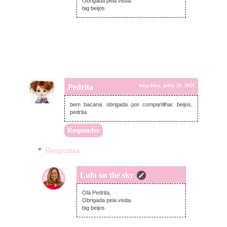
Obrigada pela visita.
big beijos
Pedrita
terça-feira, julho 21, 2020
bem bacana. obrigada por compartilhar. beijos,
pedrita
Responder
Respostas
Lulu on the sky
quarta-feira, julho 22, 2020
Olá Pedrita,
Obrigada pela visita.
big beijos