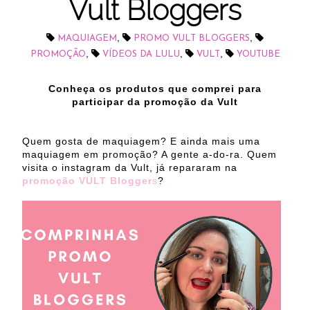
Vult Bloggers
,
,
MAQUIAGEM
PROMO VULT BLOGGERS
,
,
,
PROMOÇÃO
VÍDEOS DA LULU
VULT
YOUTUBE
Conheça os produtos que comprei para
participar da promoção da Vult
Quem gosta de maquiagem? E ainda mais uma
maquiagem em promoção? A gente a-do-ra. Quem
visita o instagram da Vult, já repararam na
promoção VULT Blogger
s
?