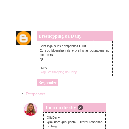
Breshopping da Dany
terça-feira, julho 21, 2020
Bem legal suas comprinhas Lulu!
Eu sou blogueira raiz e prefiro as postagens no
blog! rsrs...
bjO
Dany
Blog Breshopping da Dany
Responder
Respostas
Lulu on the sky
quarta-feira, julho 22, 2020
Olá Dany,
Que bom que gostou. Trarei resenhas
ao blog.