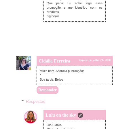
Que pena. Eu achei legal essa
promoção e me identifico com os
produtos.
big beijos
Cidália Ferreira
terça-feira, julho 21, 2020
Muito bem. Adorei a publicação!
*
Boa tarde. Beijos
Responder
Respostas
Lulu on the sky
quarta-feira, julho 22, 2020
Olá Cidália,