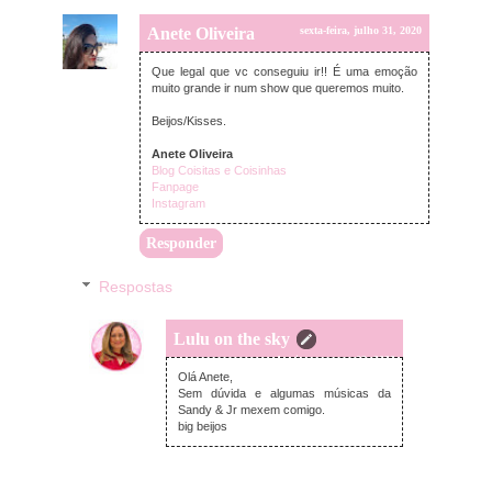
Anete Oliveira
sexta-feira, julho 31, 2020
Que legal que vc conseguiu ir!! É uma emoção
muito grande ir num show que queremos muito.
Beijos/Kisses.
Anete Oliveira
Blog Coisitas e Coisinhas
Fanpage
Instagram
Responder
Respostas
Lulu on the sky
domingo, agosto 02, 2020
Olá Anete,
Sem dúvida e algumas músicas da
Sandy & Jr mexem comigo.
big beijos