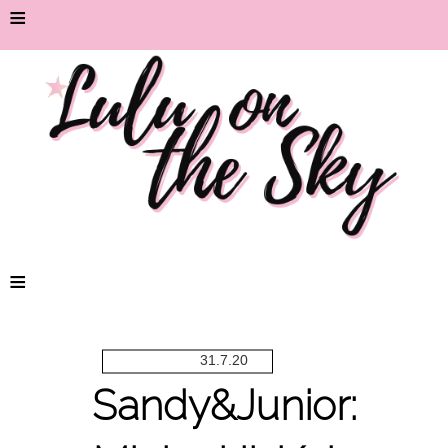
≡
≡
31.7.20
Sandy&Junior: