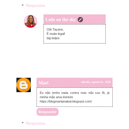
Respostas
Lulu on the sky
domingo, agosto 02, 2020
Olá Tayane,
É muito legal!
big beijos
Mari
sábado, agosto 01, 2020
Eu não tenho nada contra mas não sou fã, já
minha mãe ama kkkkkk
https://blogmariianaleal.blogspot.com/
Responder
Respostas