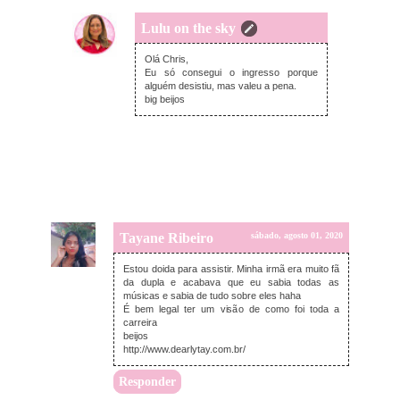
Lulu on the sky
domingo, agosto 02, 2020
Olá Chris,
Eu só consegui o ingresso porque
alguém desistiu, mas valeu a pena.
big beijos
Tayane Ribeiro
sábado, agosto 01, 2020
Estou doida para assistir. Minha irmã era muito fã
da dupla e acabava que eu sabia todas as
músicas e sabia de tudo sobre eles haha
É bem legal ter um visão de como foi toda a
carreira
beijos
http://www.dearlytay.com.br/
Responder