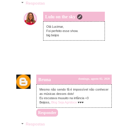
Respostas
Lulu on the sky
segunda-feira, agosto 03, 2020
Olá Lucimar,
Foi perfeito esse show.
big beijos
Bruna
domingo, agosto 02, 2020
Mesmo não sendo fã é impossível não conhecer
as músicas desses dois!
Eu escutava muuuito na infância <3
Beijoss,
Blog Seja Agridoce
♥️♥️♥️
Responder
Respostas