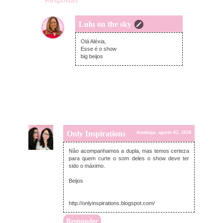
Respostas
Lulu on the sky
domingo, agosto 02, 2020
Olá Aléxia,
Esse é o show
big beijos
Only Inspirations
domingo, agosto 02, 2020
Não acompanhamos a dupla, mas temos certeza
para quem curte o som deles o show deve ter
sido o máximo.
Beijos
http://onlyinspirations.blogspot.com/
Responder