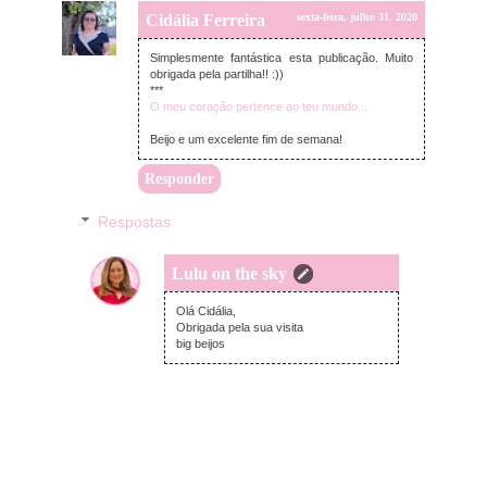
Cidália Ferreira
sexta-feira, julho 31, 2020
Simplesmente fantástica esta publicação. Muito
obrigada pela partilha!! :))
***
O meu coração pertence ao teu mundo...
Beijo e um excelente fim de semana!
Responder
Respostas
Lulu on the sky
domingo, agosto 02, 2020
Olá Cidália,
Obrigada pela sua visita
big beijos