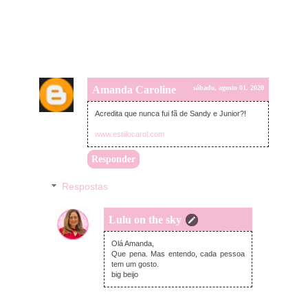
Amanda Caroline
sábado, agosto 01, 2020
Acredita que nunca fui fã de Sandy e Junior?!
www.estiilocarol.com
Responder
Respostas
Lulu on the sky
domingo, agosto 02, 2020
Olá Amanda,
Que pena. Mas entendo, cada pessoa
tem um gosto.
big beijo