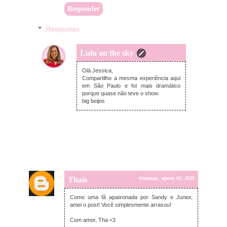
Responder
Respostas
Lulu on the sky
segunda-feira, agosto 03, 2020
Olá Jessica,
Compartilho a mesma experiência aqui
em São Paulo e foi mais dramático
porque quase não teve o show.
big beijos
Thaís
domingo, agosto 02, 2020
Como uma fã apaixonada por Sandy e Junior,
amei o post! Você simplesmente arrasou!
Com amor, Tha <3