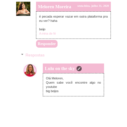
Meloren Moreira
sexta-feira, julho 31, 2020
é pecada esperar vazar em outra plataforma pra
eu ver? haha
beijo
A mina de fé
Responder
Respostas
Lulu on the sky
domingo, agosto 02, 2020
Olá Meloren,
Quem sabe você encontre algo no
youtube
big beijos