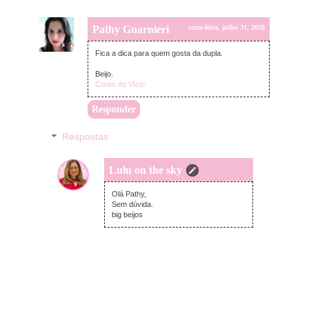
Pathy Guarnieri
sexta-feira, julho 31, 2020
Fica a dica para quem gosta da dupla.
Beijo.
Cores do Vício
Responder
Respostas
Lulu on the sky
domingo, agosto 02, 2020
Olá Pathy,
Sem dúvida.
big beijos