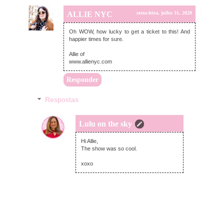
ALLIE NYC
sexta-feira, julho 31, 2020
Oh WOW, how lucky to get a ticket to this! And
happier times for sure.
Allie of
www.allienyc.com
Responder
Respostas
Lulu on the sky
domingo, agosto 02, 2020
Hi Allie,
The show was so cool.
xoxo