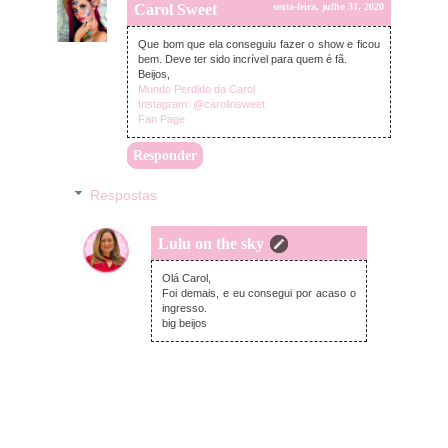
Carol Sweet
sexta-feira, julho 31, 2020
Que bom que ela conseguiu fazer o show e ficou
bem. Deve ter sido incrível para quem é fã.
Beijos,
Mundo Perdido da Carol
Instagram: @carolinsweet
Fan Page
Responder
Respostas
Lulu on the sky
domingo, agosto 02, 2020
Olá Carol,
Foi demais, e eu consegui por acaso o
ingresso.
big beijos