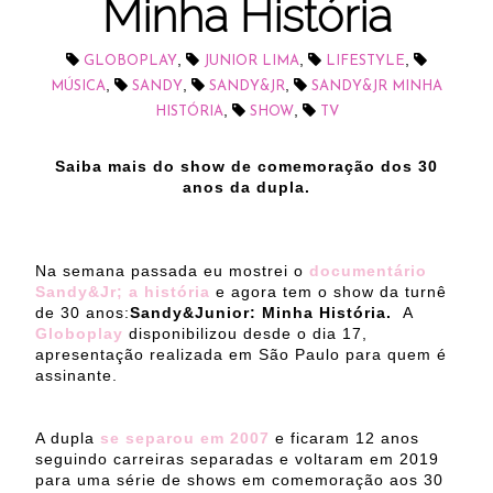
Minha História
,
,
,
GLOBOPLAY
JUNIOR LIMA
LIFESTYLE
,
,
,
MÚSICA
SANDY
SANDY&JR
SANDY&JR MINHA
,
,
HISTÓRIA
SHOW
TV
Saiba mais do show de comemoração dos 30
anos da dupla.
Na semana passada eu mostrei o
documentário
Sandy&Jr; a história
e agora tem o show da turnê
de 30 anos:
Sandy&Ju
nior: Minha História.
A
Globoplay
disponibilizou desde o dia 17,
apresentação realizada em São Paulo para quem é
assinante.
A dupla
se separou em 2007
e ficaram 12 anos
seguindo carreiras separadas e voltaram em 2019
para uma série de shows em comemoração aos 30