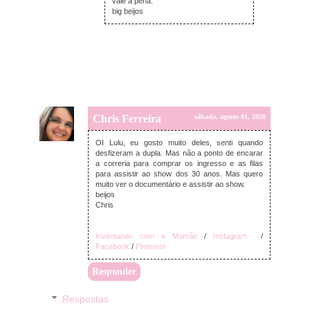
vale a pena.
big beijos
Chris Ferreira
sábado, agosto 01, 2020
OI Lulu, eu gosto muito deles, senti quando
desfizeram a dupla. Mas não a ponto de encarar
a correria para comprar os ingresso e as filas
para assistir ao show dos 30 anos. Mas quero
muito ver o documentário e assistir ao show.
beijos
Chris
Inventando com a Mamãe
/
Instagram
/
Facebook
/
Pinterest
Responder
Respostas