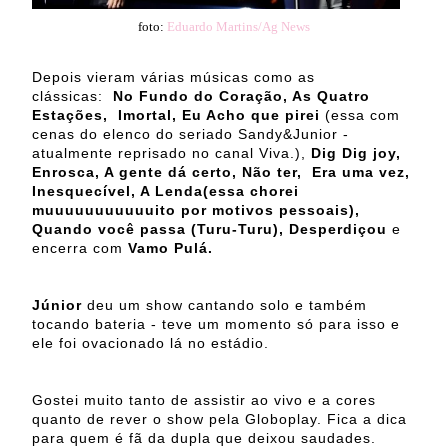
foto:
Eduardo Martins/Ag News
Depois vieram várias músicas como as
clássicas:
No Fundo do Coração, As Quatro
Estações, Imortal, Eu Acho que pirei
(essa com
cenas do elenco do seriado Sandy&Junior -
atualmente reprisado no canal Viva.),
Dig Dig joy,
Enrosca, A gente dá certo, Não ter, Era uma vez,
Inesquecível, A Lenda(essa chorei
muuuuuuuuuuuito por motivos pessoais),
Quando você passa (Turu-Turu), Desperdiçou
e
encerra com
Vamo Pulá.
Júnior
deu um show cantando solo e também
tocando bateria - teve um momento só para isso e
ele foi ovacionado lá no estádio.
Gostei muito tanto de assistir ao vivo e a cores
quanto de rever o show pela Globoplay. Fica a dica
para quem é fã da dupla que deixou saudades.