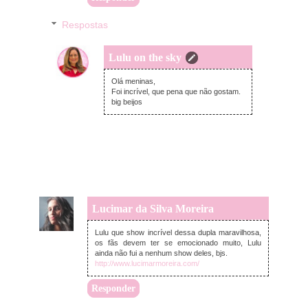
Respostas
Lulu on the sky
domingo, agosto 02, 2020
Olá meninas,
Foi incrível, que pena que não gostam.
big beijos
Lucimar da Silva Moreira
domingo, agosto 02, 2020
Lulu que show incrível dessa dupla maravilhosa,
os fãs devem ter se emocionado muito, Lulu
ainda não fui a nenhum show deles, bjs.
http://www.lucimarmoreira.com/
Responder