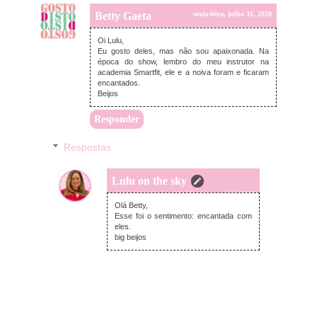
Betty Gaeta
sexta-feira, julho 31, 2020
Oi Lulu,
Eu gosto deles, mas não sou apaixonada. Na
época do show, lembro do meu instrutor na
academia Smartfit, ele e a noiva foram e ficaram
encantados.
Beijos
Responder
Respostas
Lulu on the sky
domingo, agosto 02, 2020
Olá Betty,
Esse foi o sentimento: encantada com
eles.
big beijos