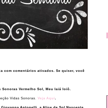
a com comentários ativados. Se quiser, você
 Sonoras Vermelho Sol, Meu Iaiá Ioiô.
leção Vidas Sonoras.
Veja Aqui
.
 Giovanna Antonelli, a Alice de Sol Nascente