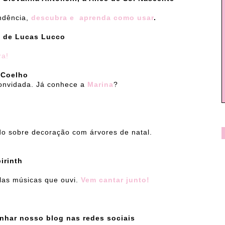
ndência,
descubra e aprenda como usar
.
k de Lucas Lucco
ra!
 Coelho
onvidada. Já conhece a
Marina
?
o sobre decoração com árvores de natal.
irinth
las músicas que ouvi.
Vem cantar junto!
nhar nosso blog nas redes sociais