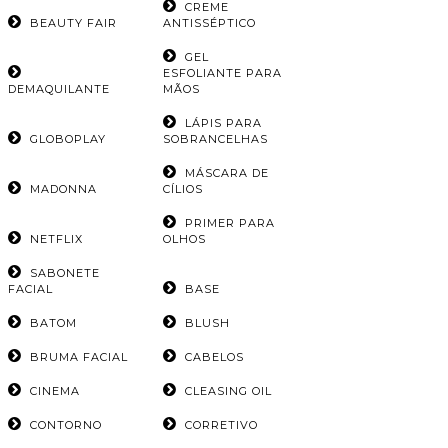
CREME
BEAUTY FAIR
ANTISSÉPTICO
GEL
ESFOLIANTE PARA
DEMAQUILANTE
MÃOS
LÁPIS PARA
GLOBOPLAY
SOBRANCELHAS
MÁSCARA DE
MADONNA
CÍLIOS
PRIMER PARA
NETFLIX
OLHOS
SABONETE
FACIAL
BASE
BATOM
BLUSH
BRUMA FACIAL
CABELOS
CINEMA
CLEASING OIL
CONTORNO
CORRETIVO