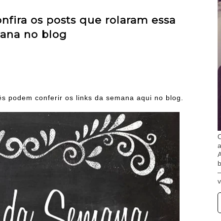
fira os posts que rolaram essa
ana no blog
s podem conferir os links da semana aqui no blog.
O
A
b
v