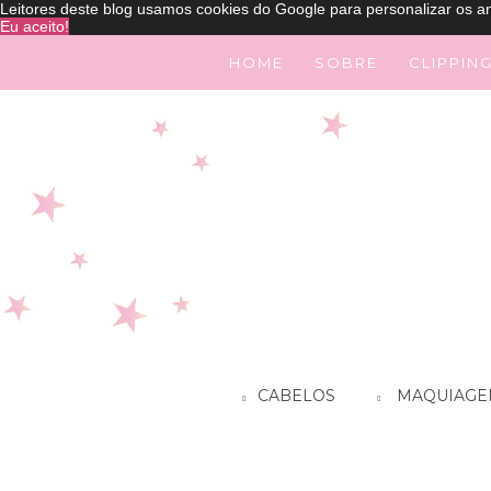
Leitores deste blog usamos cookies do Google para personalizar os an
Eu aceito!
HOME
SOBRE
CLIPPIN
CABELOS
MAQUIAGE