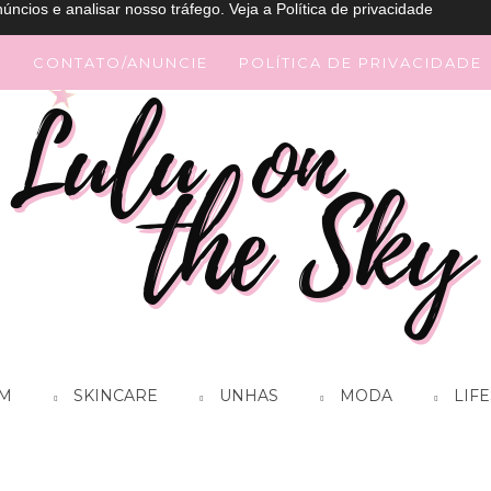
úncios e analisar nosso tráfego.
Veja a Política de privacidade
G
CONTATO/ANUNCIE
POLÍTICA DE PRIVACIDADE
M
SKINCARE
UNHAS
MODA
LIFE