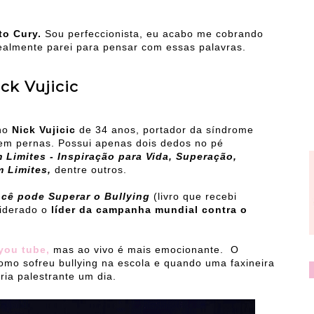
o Cury.
Sou perfeccionista, eu acabo me cobrando
almente parei para pensar com essas palavras.
ck Vujicic
ano
Nick Vujicic
de 34 anos, portador da síndrome
em pernas. Possui apenas dois dedos no pé
Limites - Inspiração para Vida, Superação,
m Limites,
dentre outros.
ocê pode Superar o Bullying
(livro que recebi
iderado o
líder da campanha mundial contra o
you tube,
mas ao vivo é mais emocionante. O
como sofreu bullying na escola e quando uma faxineira
ria palestrante um dia.