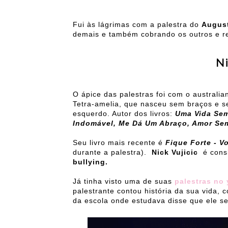
Fui às lágrimas com a palestra do
August
demais e também cobrando os outros e re
Ni
O ápice das palestras foi com o australi
Tetra-amelia, que nasceu sem braços e s
esquerdo. Autor dos livros:
Uma Vida Sem 
Indomável, Me Dá Um Abraço, Amor Se
Seu livro mais recente é
Fique Forte - V
durante a palestra).
Nick Vujicic
é cons
bullying.
Já tinha visto uma de suas
palestras no 
palestrante contou história da sua vida, 
da escola onde estudava disse que ele se