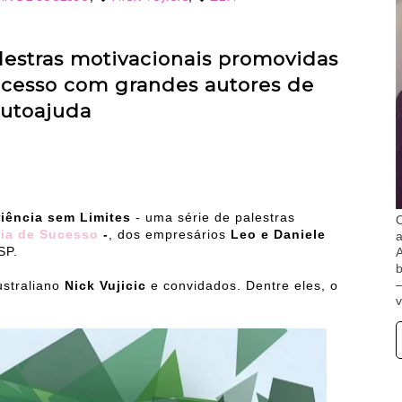
lestras motivacionais promovidas
ucesso com grandes autores de
utoajuda
iência sem Limites
- uma série de palestras
O
cia de Sucesso
-
, dos empresários
Leo e Daniele
SP.
A
b
ustraliano
Nick Vujicic
e convidados. Dentre eles, o
v