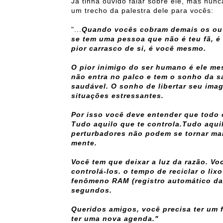
Já tinha ouvido falar sobre ele, mas nunc
um trecho da palestra dele para vocês:
"...
Quando vocês cobram demais os outr
se tem uma pessoa que não é teu fã, 
pior carrasco de si, é você mesmo.
O pior inimigo do ser humano é ele me
não entra no palco e tem o sonho da 
saudável. O sonho de libertar seu imag
situações estressantes.
Por isso você deve entender que todo
Tudo aquilo que te controla.Tudo aqu
perturbadores não podem se tornar ma
mente.
Você tem que deixar a luz da razão. Vo
controlá-los. o tempo de reciclar o li
fenômeno RAM (registro automático da
segundos.
Queridos amigos, v
ocê precisa ter um 
ter uma nova agenda."