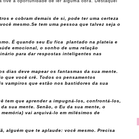
a tive a oportunidade de ler alguma obra. Destaquei
os e cobram demais de si, pode ter uma certeza
é você mesmo.Se tem uma pessoa que talvez seja o
smo. É quando seu Eu fica plantado na plateia e
saúde emocional, o sonho de uma relação
inário para dar respostas inteligentes nas
 os dias deve mapear os fantasmas da sua mente.
ilo que você crê. Todos os pensamentos
is vampiros que estão nos bastidores da sua
cê tem que aprender a impugná-los, confrontá-los,
xo da sua mente. Senão, o Eu da sua mente, o
 memória) vai arquivá-lo em milésimos de
fã, alguém que te aplaude: você mesmo. Precisa