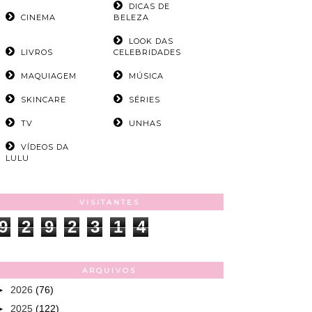
DICAS DE
CINEMA
BELEZA
LOOK DAS
LIVROS
CELEBRIDADES
MAQUIAGEM
MÚSICA
SKINCARE
SÉRIES
TV
UNHAS
VÍDEOS DA
LULU
VISITANTES
9
2
9
2
3
1
4
ARQUIVOS
►
2026
(76)
►
2025
(122)