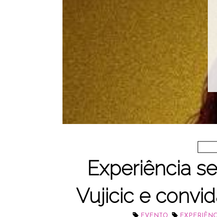
Experiência s
Vujicic e convid
,
EVENTO
EXPERIÊNC