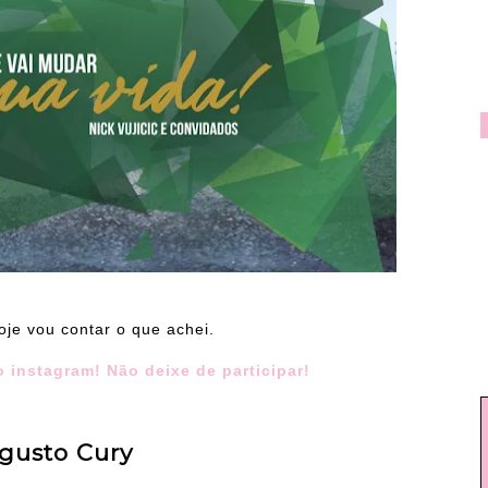
oje vou contar o que achei.
 instagram! Não deixe de participar!
gusto Cury