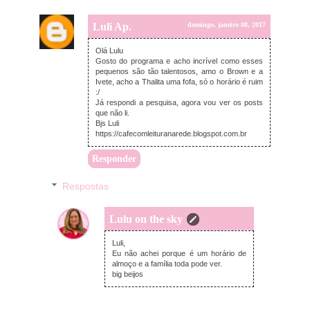
Luli Ap.
domingo, janeiro 08, 2017
Olá Lulu
Gosto do programa e acho incrível como esses
pequenos são tão talentosos, amo o Brown e a
Ivete, acho a Thalita uma fofa, só o horário é ruim
:/
Já respondi a pesquisa, agora vou ver os posts
que não li.
Bjs Luli
https://cafecomleituranarede.blogspot.com.br
Responder
Respostas
Lulu on the sky
domingo, janeiro 08, 2017
Luli,
Eu não achei porque é um horário de
almoço e a família toda pode ver.
big beijos