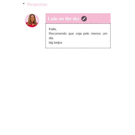
Respostas
Lulu on the sky
terça-feira, janeiro 10, 2017
Kaila,
Recomendo que veja pelo menos um
dia.
big beijos