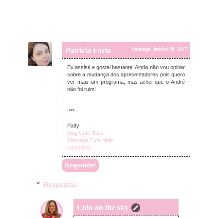
Patricia Faria
domingo, janeiro 08, 2017
Eu assisti e gostei bastante! Ainda não vou opinar
sobre a mudança dos apresentadores pois quero
ver mais um programa, mas achei que o André
não foi ruim!
:***
Patty
Blog Cute Nails
Fanpage Cute Nails
Instagram
Responder
Respostas
Lulu on the sky
domingo, janeiro 08, 2017