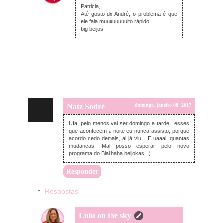
Patricia,
Até gosto do André, o problema é que
ele fala muuuuuuuuito rápido.
big beijos
Natz Sodré
domingo, janeiro 08, 2017
Ufa, pelo menos vai ser domingo a tarde.. esses
que acontecem a noite eu nunca assisto, porque
acordo cedo demais, ai já viu... E uaaal, quantas
mudanças! Mal posso esperar pelo novo
programa do Bial haha beijokas! :)
Responder
Respostas
Lulu on the sky