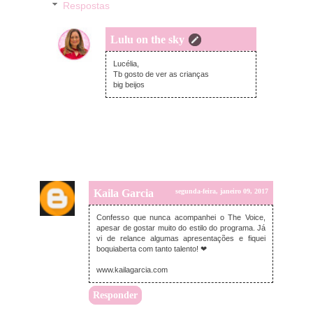
Respostas
Lulu on the sky
terça-feira, janeiro 10, 2017
Lucélia,
Tb gosto de ver as crianças
big beijos
Kaila Garcia
segunda-feira, janeiro 09, 2017
Confesso que nunca acompanhei o The Voice,
apesar de gostar muito do estilo do programa. Já
vi de relance algumas apresentações e fiquei
boquiaberta com tanto talento! ❤
www.kailagarcia.com
Responder