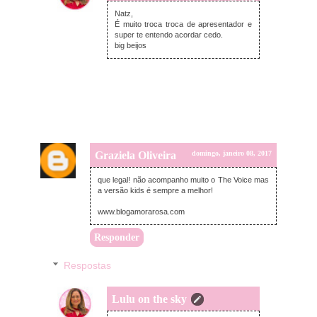
domingo, janeiro 08, 2017
Natz,
É muito troca troca de apresentador e
super te entendo acordar cedo.
big beijos
Graziela Oliveira
domingo, janeiro 08, 2017
que legal! não acompanho muito o The Voice mas
a versão kids é sempre a melhor!
www.blogamorarosa.com
Responder
Respostas
Lulu on the sky
domingo, janeiro 08, 2017