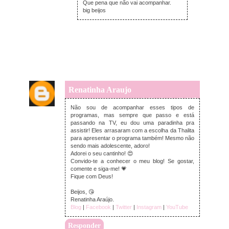
Que pena que não vai acompanhar.
big beijos
Renatinha Araujo
segunda-feira, janeiro 09, 2017
Não sou de acompanhar esses tipos de
programas, mas sempre que passo e está
passando na TV, eu dou uma paradinha pra
assistir! Eles arrasaram com a escolha da Thalita
para apresentar o programa também! Mesmo não
sendo mais adolescente, adoro!
Adorei o seu cantinho! 😍
Convido-te a conhecer o meu blog! Se gostar,
comente e siga-me! 💗
Fique com Deus!
Beijos, 😘
Renatinha Araújo.
Blog
|
Facebook
|
Twitter
|
Instagram
|
YouTube
Responder