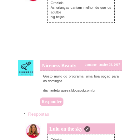
Graziela,
As crianças cantam melhor do que os
adultos.
big beijos
Niceness Beauty
domingo, janeiro 08, 2017
Gosto muito do programa, uma boa opção para
os domingos.
diamanteturquesa.blogspot.com.br
Responder
Respostas
Lulu on the sky
terça-feira, janeiro 10, 2017
Cristino,