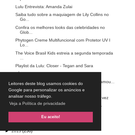
Lulu Entrevista: Amanda Zulai
Saiba tudo sobre a maquiagem de Lily Collins no
Go...
Confira os melhores looks das celebridades no
Glob...
Phytogen Creme Multifuncional com Protetor UV I
Lo...
The Voice Brasil Kids estreia a segunda temporada
...
Playlist da Lulu: Closer - Tegan and Sara
VÍDEO: TOP 4 MEUS ESMALTES BRANCOS
Lulu Entrevista: Nathalia Gabriela do blog Glamou...
Leitores deste blog usamos cookies do
NIVEA LIP CARE FRUIT SHINE MELANCIA
Google para personalizar os anúncios e
analisar nosso tráfego.
Lingerie à mostra: a tendência que voltou de vez
Veja a Política de privacidade
CKIOS Shampoo Radiance Colors: eu testei -
resenha
Eu aceito!
►
2016
(301)
►
2015
(230)