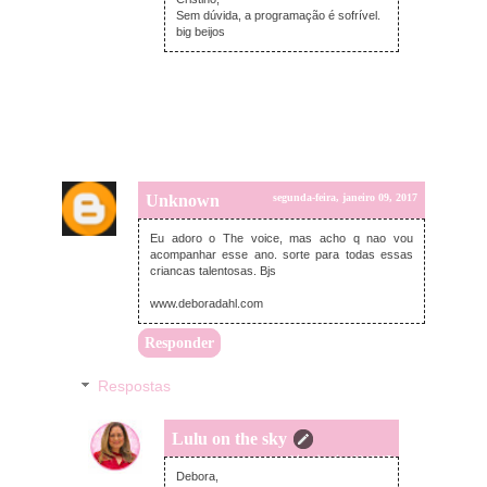
Sem dúvida, a programação é sofrível.
big beijos
Unknown
segunda-feira, janeiro 09, 2017
Eu adoro o The voice, mas acho q nao vou
acompanhar esse ano. sorte para todas essas
criancas talentosas. Bjs
www.deboradahl.com
Responder
Respostas
Lulu on the sky
terça-feira, janeiro 10, 2017
Debora,