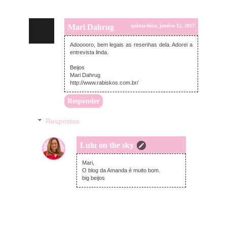
Mari Dahrug
quinta-feira, janeiro 12, 2017
Adooooro, bem legais as resenhas dela. Adorei a
entrevista linda.
Beijos
Mari Dahrug
http://www.rabiskos.com.br/
Responder
Respostas
Lulu on the sky
quinta-feira, janeiro 12, 2017
Mari,
O blog da Amanda é muito bom.
big beijos