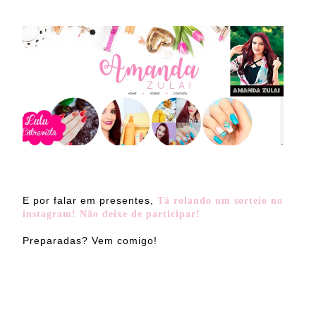
E por falar em presentes,
Tá rolando um sorteio no
instagram! Não deixe de participar!
Preparadas? Vem comigo!