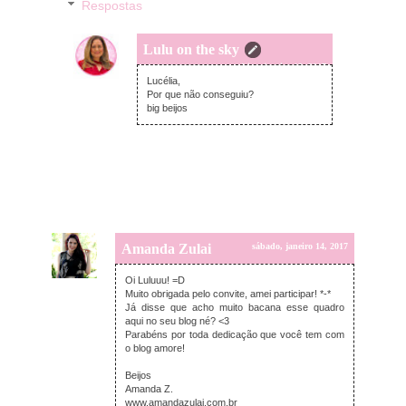
Respostas
Lulu on the sky
sexta-feira, janeiro 13, 2017
Lucélia,
Por que não conseguiu?
big beijos
Amanda Zulai
sábado, janeiro 14, 2017
Oi Luluuu! =D
Muito obrigada pelo convite, amei participar! *-*
Já disse que acho muito bacana esse quadro
aqui no seu blog né? <3
Parabéns por toda dedicação que você tem com
o blog amore!
Beijos
Amanda Z.
www.amandazulai.com.br