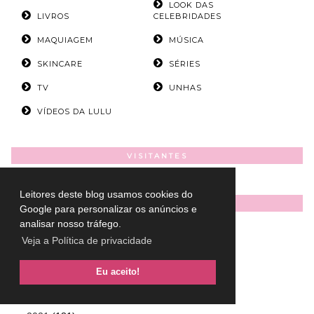
LOOK DAS
LIVROS
CELEBRIDADES
MAQUIAGEM
MÚSICA
SKINCARE
SÉRIES
TV
UNHAS
VÍDEOS DA LULU
VISITANTES
Leitores deste blog usamos cookies do
ARQUIVOS
Google para personalizar os anúncios e
►
2026
(76)
analisar nosso tráfego.
Veja a Política de privacidade
►
2025
(122)
►
2024
(156)
Eu aceito!
►
2023
(150)
►
2022
(155)