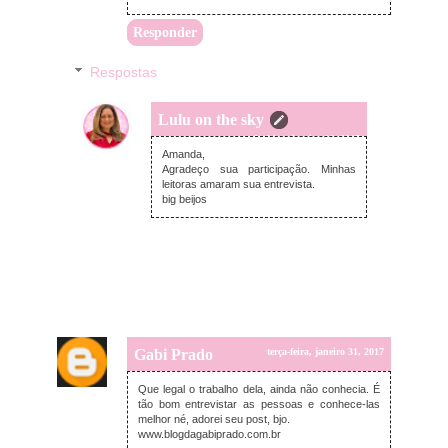
Responder
Respostas
Lulu on the sky
segunda-feira, janeiro 16, 2017
Amanda,
Agradeço sua participação. Minhas
leitoras amaram sua entrevista.
big beijos
Gabi Prado
terça-feira, janeiro 31, 2017
Que legal o trabalho dela, ainda não conhecia. É
tão bom entrevistar as pessoas e conhece-las
melhor né, adorei seu post, bjo.
www.blogdagabiprado.com.br