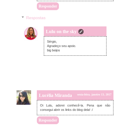
Responder
Respostas
Lulu on the sky
sexta-feira, janeiro 13, 2017
Sérgio,
Agradeço seu apoio.
big beijos
Lucélia Miranda
sexta-feira, janeiro 13, 2017
Oi Lulu, adorei conhecê-la. Pena que não
consegui abrir os links do blog dela! :/
Responder