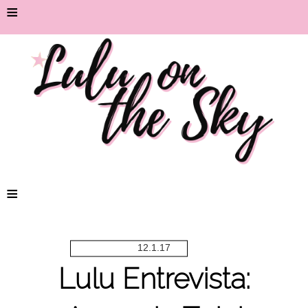
≡
≡
12.1.17
Lulu Entrevista: