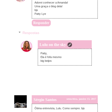
Adorei conhecer a Amanda!
Uma graça o blog dela!
bjs
Patty Lye
Responder
Respostas
Lulu on the sky
sexta-feira, janeiro 13, 2017
Patty,
Ela é fofa mesmo
big beijos
Sérgio Santos
sexta-feira, janeiro 13, 2017
Ótima entrevista, Lulu. Como sempre. bjs