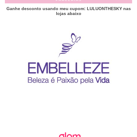
Ganhe desconto usando meu cupom: LULUONTHESKY nas
lojas abaixo