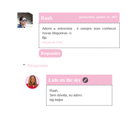
Raah
quinta-feira, janeiro 12, 2017
Adorei a entrevista , é sempre bom conhecer
novas blogueiras =)
Bjs
Aquarela Pink
Responder
Respostas
Lulu on the sky
quinta-feira, janeiro 12, 2017
Raah,
Sem dúvida, eu adoro.
big beijos