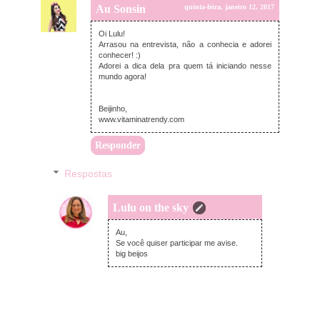
Au Sonsin
quinta-feira, janeiro 12, 2017
Oi Lulu!
Arrasou na entrevista, não a conhecia e adorei
conhecer! :)
Adorei a dica dela pra quem tá iniciando nesse
mundo agora!
Beijinho,
www.vitaminatrendy.com
Responder
Respostas
Lulu on the sky
quinta-feira, janeiro 12, 2017
Au,
Se você quiser participar me avise.
big beijos