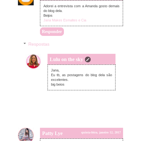
Adorei a entrevista com a Amanda gosto demais
do blog dela.
Beijos
Jana Makes Esmaltes e Cia
Responder
Respostas
Lulu on the sky
sexta-feira, janeiro 13, 2017
Jana,
Eu tb, as postagens do blog dela são
excelentes.
big beios
Patty Lye
quinta-feira, janeiro 12, 2017