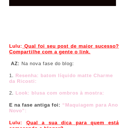
Lulu:
 Qual foi seu post de maior sucesso? 
Compartilhe com a gente o link.
 AZ:
 Na nova fase do blog: 
1. 
Resenha: batom líquido matte Charme 
da Ricosti: 
2.
 Look: blusa com ombros à mostra: 
E na fase antiga foi: 
“Maquiagem para Ano 
Novo”: 
Lulu:
Qual a sua dica para quem está 