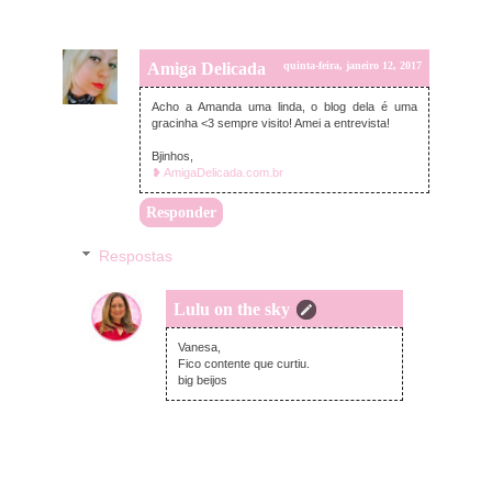
Amiga Delicada
quinta-feira, janeiro 12, 2017
Acho a Amanda uma linda, o blog dela é uma
gracinha <3 sempre visito! Amei a entrevista!
Bjinhos,
❥ AmigaDelicada.com.br
Responder
Respostas
Lulu on the sky
quinta-feira, janeiro 12, 2017
Vanesa,
Fico contente que curtiu.
big beijos