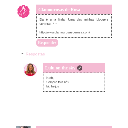
Glamourosas de Rosa
quinta-feira, janeiro 12, 2017
Ela é uma linda. Uma das minhas bloggers
favoritas. *-*
http://www.glamourosasderosa.com/
Responder
Respostas
Lulu on the sky
quinta-feira, janeiro 12, 2017
Nath,
Sempre fofa né?
big beijos