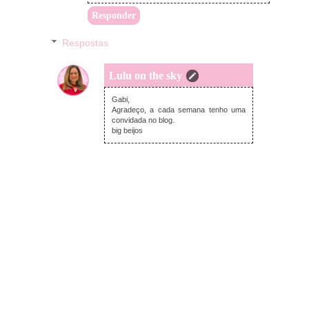
Responder
Respostas
Lulu on the sky
terça-feira, janeiro 31, 2017
Gabi,
Agradeço, a cada semana tenho uma
convidada no blog.
big beijos