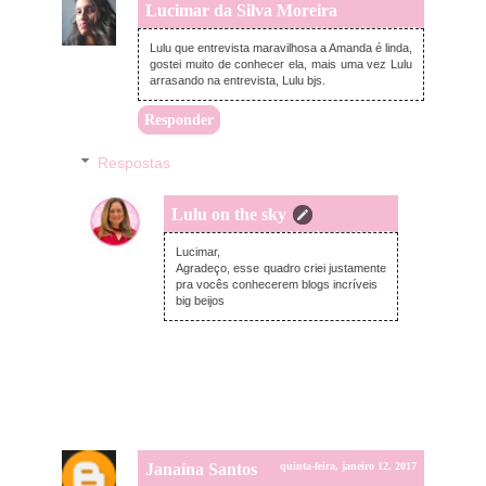
Lucimar da Silva Moreira
quinta-feira, janeiro 12, 2017
Lulu que entrevista maravilhosa a Amanda é linda,
gostei muito de conhecer ela, mais uma vez Lulu
arrasando na entrevista, Lulu bjs.
Responder
Respostas
Lulu on the sky
sexta-feira, janeiro 13, 2017
Lucimar,
Agradeço, esse quadro criei justamente
pra vocês conhecerem blogs incríveis
big beijos
Janaína Santos
quinta-feira, janeiro 12, 2017