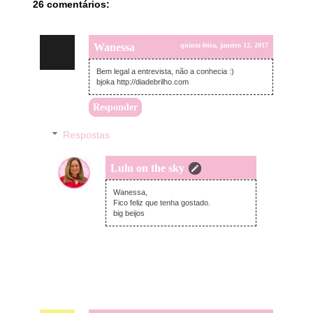
26 comentários:
Wanessa
quinta-feira, janeiro 12, 2017
Bem legal a entrevista, não a conhecia :)
bjoka http://diadebrilho.com
Responder
Respostas
Lulu on the sky
quinta-feira, janeiro 12, 2017
Wanessa,
Fico feliz que tenha gostado.
big beijos