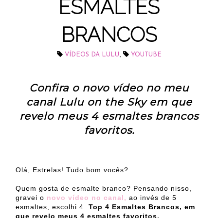
ESMALTES
BRANCOS
,
VÍDEOS DA LULU
YOUTUBE
Confira o novo vídeo no meu
canal Lulu on the Sky em que
revelo meus 4 esmaltes brancos
favoritos.
Olá, Estrelas! Tudo bom vocês?
Quem gosta de esmalte branco?
Pensando nisso,
gravei o
novo vídeo no canal,
ao invés de 5
esmaltes, escolhi 4.
Top 4 Esmaltes Brancos, em
que revelo meus 4 esmaltes favoritos.