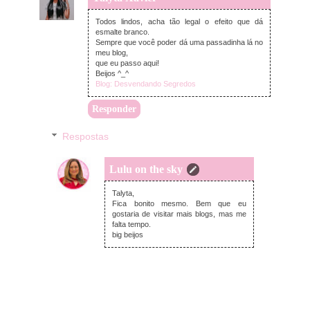
Todos lindos, acha tão legal o efeito que dá
esmalte branco.
Sempre que você poder dá uma passadinha lá no
meu blog,
que eu passo aqui!
Beijos ^_^
Blog: Desvendando Segredos
Responder
Respostas
Lulu on the sky
domingo, janeiro 08, 2017
Talyta,
Fica bonito mesmo. Bem que eu
gostaria de visitar mais blogs, mas me
falta tempo.
big beijos