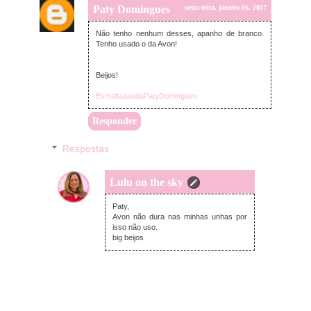
Paty Domingues
sexta-feira, janeiro 06, 2017
Não tenho nenhum desses, apanho de branco.
Tenho usado o da Avon!
Beijos!
EsmaltadasdaPatyDomingues
Responder
Respostas
Lulu on the sky
domingo, janeiro 08, 2017
Paty,
Avon não dura nas minhas unhas por
isso não uso.
big beijos