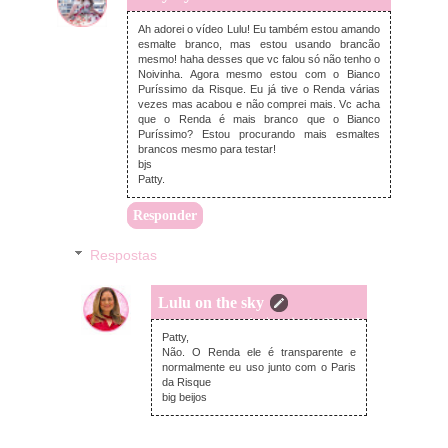
Ah adorei o vídeo Lulu! Eu também estou amando
esmalte branco, mas estou usando brancão
mesmo! haha desses que vc falou só não tenho o
Noivinha. Agora mesmo estou com o Bianco
Puríssimo da Risque. Eu já tive o Renda várias
vezes mas acabou e não comprei mais. Vc acha
que o Renda é mais branco que o Bianco
Puríssimo? Estou procurando mais esmaltes
brancos mesmo para testar!
bjs
Patty.
Responder
Respostas
Lulu on the sky
domingo, janeiro 08, 2017
Patty,
Não. O Renda ele é transparente e
normalmente eu uso junto com o Paris
da Risque
big beijos