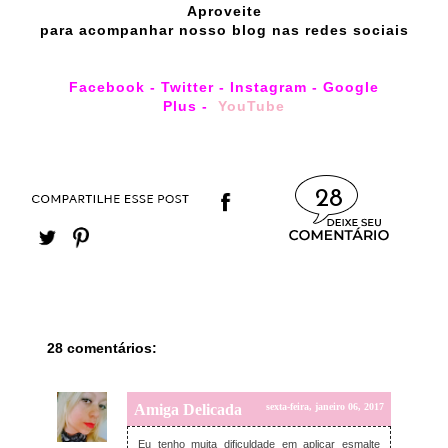
Aproveite
para acompanhar nosso blog nas redes sociais
Facebook
-
Twitter
-
Instagram
-
Google
Plus
-
YouTube
28
28 comentários:
Amiga Delicada
sexta-feira, janeiro 06, 2017
Eu tenho muita dificuldade em aplicar esmalte