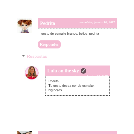
Pedrita
sexta-feira, janeiro 06, 2017
gosto de esmalte branco. beijos, pedrita
Responder
Respostas
Lulu on the sky
domingo, janeiro 08, 2017
Pedrita,
Tb gosto dessa cor de esmalte.
big beijos