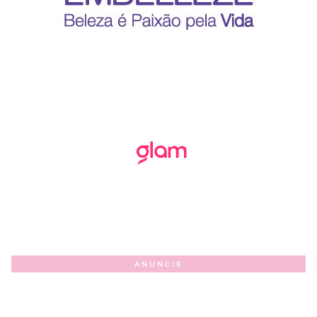
ANUNCIE