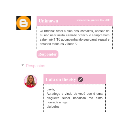
Unknown
sexta-feira, janeiro 06, 2017
Oi lindona! Amei a dica dos esmaltes, apesar de
eu não usar muito esmalte branco, é sempre bom
saber, né!? Tô acompanhando seu canal reaaal e
amando todos os vídeos ♡
Responder
Respostas
Lulu on the sky
domingo, janeiro 08, 2017
Layla,
Agradeço e vindo de você que é uma
blogueira super badalada me sinto
honrada amiga.
big beijos