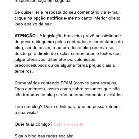
respondido logo em seguida.
Se quiser ler a resposta do seu comentário via e-mail,
clique na opção
notifique-me
no canto inferior direito,
logo abaixo de sair.
ATENÇÃO :
A legislação brasileira prevê possibilidade
de punir o blogueiro pelos conteúdos e comentários do
blog, sendo assim, a autora deste blog reserva-se,
desde já, o direito de excluir comentários e textos que
julgar ofensivos, difamatórios, caluniosos,
preconceituosos ou de alguma forma prejudiciais a
terceiros.
Comentários contendo SPAM (convite para sorteios,
Tags e memes), assim como sobre assuntos que não
são tratados no blog serão automaticamente excluídos.
Tem um blog? Deixe o link para que eu possa retribuir
a sua visita!
Quer falar comigo?
Fale com Lulu
Siga o blog nas redes sociais: