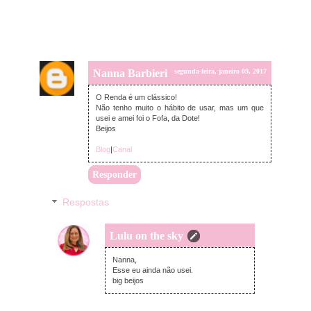
Nanna Barbieri
segunda-feira, janeiro 09, 2017
O Renda é um clássico!
Não tenho muito o hábito de usar, mas um que
usei e amei foi o Fofa, da Dote!
Beijos
Blog
|
Canal
Responder
Respostas
Lulu on the sky
quarta-feira, janeiro 11, 2017
Nanna,
Esse eu ainda não usei.
big beijos