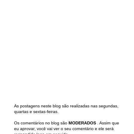
As postagens neste blog são realizadas nas segundas,
quartas e sextas-feiras.
Os comentários no blog são
MODERADOS
. Assim que
eu aprovar, você vai ver o seu comentário e ele será