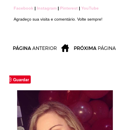
Facebook
|
Instagram
|
Pinterest
|
YouTube
Agradeço sua visita e comentário. Volte sempre!
Guardar