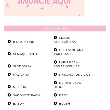
CATEGORIAS
CREME
BEAUTY FAIR
ANTISSÉPTICO
GEL ESFOLIANTE
DEMAQUILANTE
PARA MÃOS
LÁPIS PARA
GLOBOPLAY
SOBRANCELHAS
MADONNA
MÁSCARA DE CÍLIOS
PRIMER PARA
NETFLIX
OLHOS
SABONETE FACIAL
BASE
BATOM
BLUSH