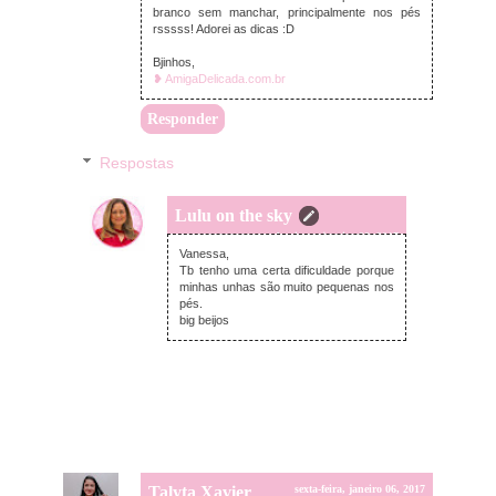
branco sem manchar, principalmente nos pés
rsssss! Adorei as dicas :D
Bjinhos,
❥ AmigaDelicada.com.br
Responder
Respostas
Lulu on the sky
domingo, janeiro 08, 2017
Vanessa,
Tb tenho uma certa dificuldade porque
minhas unhas são muito pequenas nos
pés.
big beijos
Talyta Xavier
sexta-feira, janeiro 06, 2017