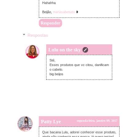
Hahahha
Beijão,
mariasabetudo
❥
Responder
Respostas
Lulu on the sky
terça-feira, janeiro 10, 2017
Sté,
Esses produtos que vc citou, danificam
o cabelo.
big beijos
Patty Lye
segunda-feira, janeiro 09, 2017
Que bacana Lulu, adorei conhecer esse produto,
ainda não conhecia essa marca, já quero testar!