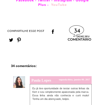
Facebook
-
Twitter
-
Instagram
-
Google
Plus
-
YouTube
34
34 comentários:
Paula Lopes
segunda-feira, janeiro 09, 2017
Eu já tive oportunidade de testar outras linhas da
Kert e sou simplesmente apaixonada pela marca.
Essa linha ainda não conhecia e curti muito!
Tenha um dia abençoado, beijos.