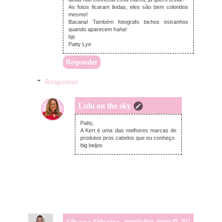
As fotos ficaram lindas, eles são bem coloridos
mesmo!
Bacana! Também fotografo bichos estranhos
quando aparecem haha!
bjs
Patty Lye
Responder
Respostas
Lulu on the sky
terça-feira, janeiro 10, 2017
Patty,
A Kert é uma das melhores marcas de
produtos pros cabelos que eu conheço
big beijos
segunda-feira, janeiro 09, 2017