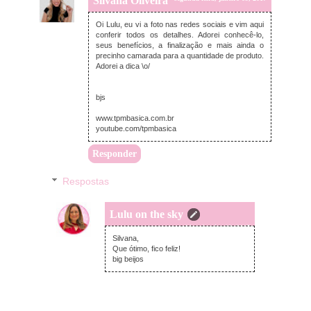
Silvana Oliveira
Oi Lulu, eu vi a foto nas redes sociais e vim aqui
conferir todos os detalhes. Adorei conhecê-lo,
seus benefícios, a finalização e mais ainda o
precinho camarada para a quantidade de produto.
Adorei a dica \o/
bjs
www.tpmbasica.com.br
youtube.com/tpmbasica
Responder
Respostas
Lulu on the sky
terça-feira, janeiro 10, 2017
Silvana,
Que ótimo, fico feliz!
big beijos