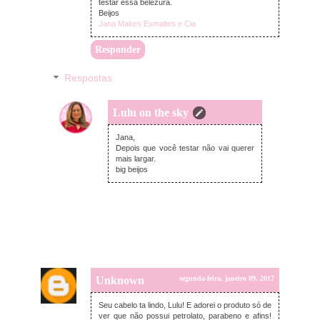
testar essa belezura.
Beijos
Jana Makes Esmaltes e Cia
Responder
Respostas
Lulu on the sky
terça-feira, janeiro 10, 2017
Jana,
Depois que você testar não vai querer
mais largar.
big beijos
Unknown
segunda-feira, janeiro 09, 2017
Seu cabelo ta lindo, Lulu! E adorei o produto só de
ver que não possui petrolato, parabeno e afins!