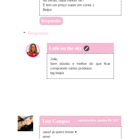
No verão, nada melhor né?
E tem um preço super em conta :)
Beijos
Responder
Respostas
Lulu on the sky
terça-feira, janeiro 10, 2017
Julie,
Sem dúvida e melhor do que ficar
comprando vários produtos.
big beijos
Taty Campos
segunda-feira, janeiro 09, 2017
uauu! já quero testar ♥
amei