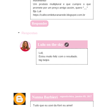
movimento!
Um produto multiplural e que cumpre o que
promete por um preço amigo assim, quero *__*
Bjs Luli
https://cafecomleituranarede.blogspot.com.br
Responder
Respostas
Lulu on the sky
terça-feira, janeiro 10, 2017
Luli,
Estou muito feliz com o resultado.
big beijos
Nanna Barbieri
segunda-feira, janeiro 09, 2017
Tudo que eu usei da Kert eu amei!