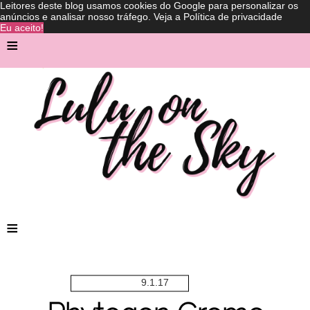
Leitores deste blog usamos cookies do Google para personalizar os
anúncios e analisar nosso tráfego.
Veja a Política de privacidade
Eu aceito!
≡
≡
9.1.17