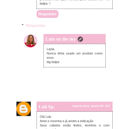
beijos ♡
Responder
Respostas
Lulu on the sky
terça-feira, janeiro 10, 2017
Layla,
Nunca tinha usado um produto como
esse.
big beijos
Luli Ap.
segunda-feira, janeiro 09, 2017
Olá Lulu
Amei a resenha e já anotei a indicação.
Seus cabelos estão lindos, levinhos e com