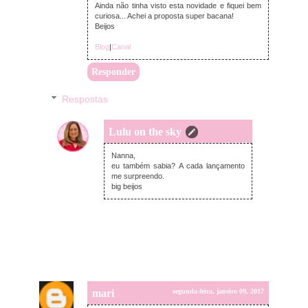
Ainda não tinha visto esta novidade e fiquei bem
curiosa... Achei a proposta super bacana!
Beijos
Blog
|
Canal
Responder
Respostas
Lulu on the sky
terça-feira, janeiro 10, 2017
Nanna,
eu também sabia? A cada lançamento
me surpreendo.
big beijos
mari
segunda-feira, janeiro 09, 2017