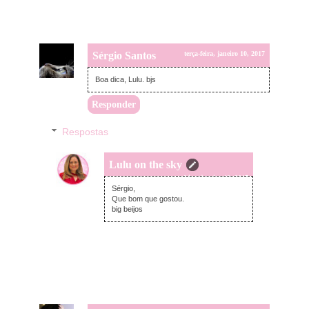
Sérgio Santos
terça-feira, janeiro 10, 2017
Boa dica, Lulu. bjs
Responder
Respostas
Lulu on the sky
terça-feira, janeiro 10, 2017
Sérgio,
Que bom que gostou.
big beijos