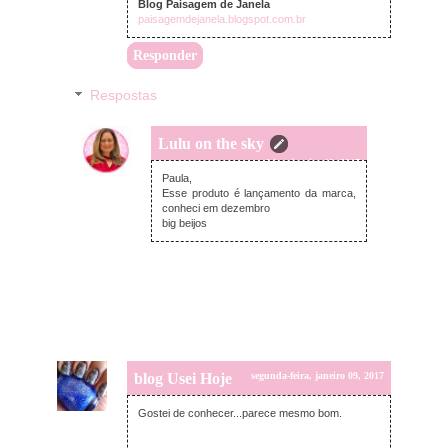
Blog Paisagem de Janela
paisagemdejanela.blogspot.com.br
Responder
Respostas
Lulu on the sky
terça-feira, janeiro 10, 2017
Paula,
Esse produto é lançamento da marca,
conheci em dezembro
big beijos
blog Usei Hoje
segunda-feira, janeiro 09, 2017
Gostei de conhecer...parece mesmo bom.