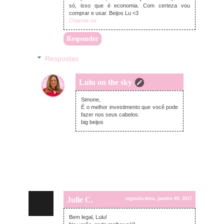
só, isso que é economia. Com certeza vou
comprar e usar. Beijos Lu <3
Charme-se
Responder
Respostas
Lulu on the sky
terça-feira, janeiro 10, 2017
Simone,
É o melhor investimento que você pode
fazer nos seus cabelos.
big beijos
Julie C.
segunda-feira, janeiro 09, 2017
Bem legal, Lulu!