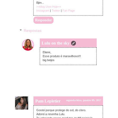
Bjim...
>>blog Usei Hoje<<
Instagram
|
Twitter
|
Fan Page
Responder
Respostas
Lulu on the sky
terça-feira, janeiro 10, 2017
Eliane,
Esse produto é maravilhoso!!!
big beijos
Pam Lepletier
segunda-feira, janeiro 09, 2017
Gostei porque protege do sol, do cloro.
Adorei a resenha Lulu.