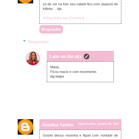
só de ver na foto seu cabelo fico com aspecto de
fofinho. ...bjs
★Blog Brilho das Estrelas★
Responder
Respostas
Lulu on the sky
terça-feira, janeiro 10, 2017
Maria,
Ficou macio e com movimento.
big beijos
Janaína Santos
segunda-feira, janeiro 09, 2017
Gostei dessa resenha e fiquei com vontade de