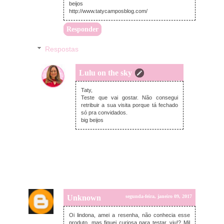
beijos
http://www.tatycamposblog.com/
Responder
Respostas
Lulu on the sky
terça-feira, janeiro 10, 2017
Taty,
Teste que vai gostar. Não consegui
retribuir a sua visita porque tá fechado
só pra convidados.
big beijos
Unknown
segunda-feira, janeiro 09, 2017
Oi lindona, amei a resenha, não conhecia esse
produto, mas fiquei curiosa para testar, viu!? Mil