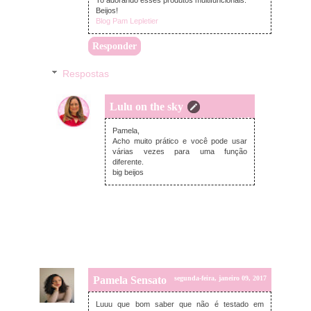
To adorando esses produtos multifuncionais.
Beijos!
Blog Pam Lepletier
Responder
Respostas
Lulu on the sky
terça-feira, janeiro 10, 2017
Pamela,
Acho muito prático e você pode usar
várias vezes para uma função
diferente.
big beijos
Pamela Sensato
segunda-feira, janeiro 09, 2017
Luuu que bom saber que não é testado em