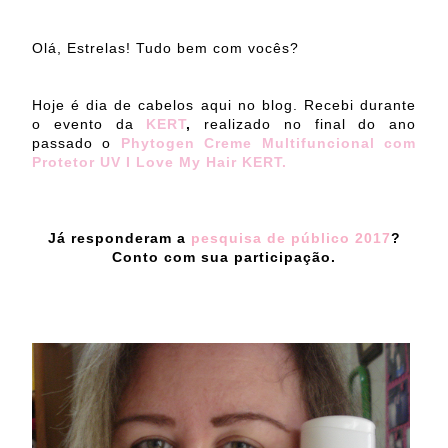
Olá, Estrelas! Tudo bem com vocês?
Hoje é dia de cabelos aqui no blog. Recebi durante
o evento da
KERT
,
realizado no final do ano
passado o
Phytogen Creme Multifuncional com
Protetor UV I Love My Hair KERT.
Já responderam a
pesquisa de público 2017
?
Conto com sua participação.