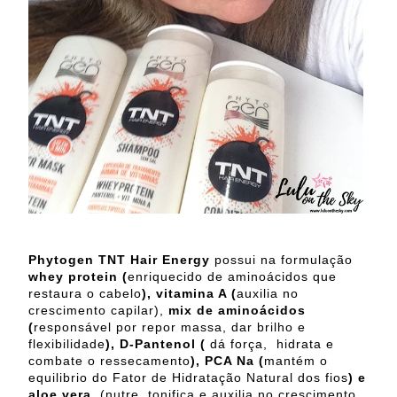
Phytogen TNT Hair Energy
possui na formulação
whey protein (
enriquecido de aminoácidos que
restaura o cabelo
), vitamina A (
auxilia no
crescimento capilar),
mix de aminoácidos
(
responsável por repor massa, dar brilho e
flexibilidade
), D-Pantenol (
dá força, hidrata e
combate o ressecamento
), PCA Na (
mantém o
equilibrio do Fator de Hidratação Natural dos fios
) e
aloe vera
(nutre, tonifica e auxilia no crescimento