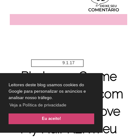
9.1.17
Phytogen Creme
Leitores deste blog usamos cookies do
Multifuncional com
Google para personalizar os anúncios e
analisar nosso tráfego.
Veja a Política de privacidade
Protetor UV I Love
Eu aceito!
My Hair KERT: eu