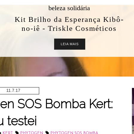
beleza solidária
Kit Brilho da Esperança Kibô-
no-iê - Triskle Cosméticos
LEIA MAIS
11.7.17
en SOS Bomba Kert:
u testei
,
,
KERT
PHYTOGEN
PHYTOGEN SOS BOMBA