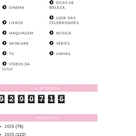
DICAS DE
CINEMA
BELEZA
LOOK DAS
LIVROS
CELEBRIDADES
MAQUIAGEM
MÚSICA
SKINCARE
SÉRIES
TV
UNHAS
VÍDEOS DA
LULU
VISITANTES
9
2
9
0
7
1
6
ARQUIVOS
►
2026
(76)
►
2025
(122)