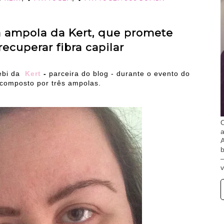
a ampola da Kert, que promete
 recuperar fibra capilar
ebi da
Kert
-
parceira do blog - durante o evento do
composto por três ampolas.
O
A
b
v