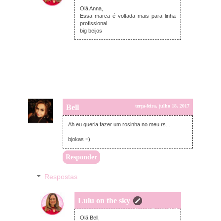
terça-feira, julho 18, 2017
Olá Anna,
Essa marca é voltada mais para linha
profissional.
big beijos
Bell
terça-feira, julho 18, 2017
Ah eu queria fazer um rosinha no meu rs...
bjokas =)
Responder
Respostas
Lulu on the sky
terça-feira, julho 18, 2017
Olá Bell,