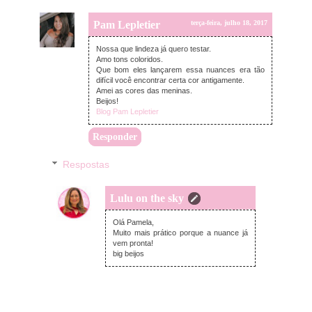
Pam Lepletier
terça-feira, julho 18, 2017
Nossa que lindeza já quero testar.
Amo tons coloridos.
Que bom eles lançarem essa nuances era tão
difícil você encontrar certa cor antigamente.
Amei as cores das meninas.
Beijos!
Blog Pam Lepletier
Responder
Respostas
Lulu on the sky
terça-feira, julho 18, 2017
Olá Pamela,
Muito mais prático porque a nuance já
vem pronta!
big beijos