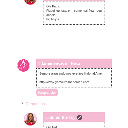
quarta-feira, julho 19, 2017
Olá Patty,
Fiquei curiosa em como vai ficar seu
cabelo.
big beijos
Glamourosas de Rosa
terça-feira, julho 18, 2017
Sempre arrasando nos eventos lindona! Amei.
http://www.glamourosasderosa.com
Responder
Respostas
Lulu on the sky
quarta-feira, julho 19, 2017
Olá Nat,