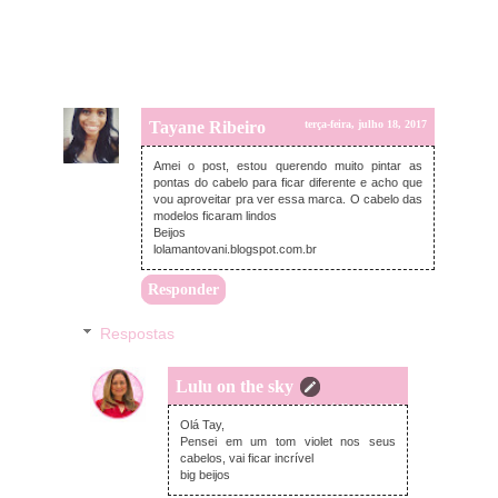
Tayane Ribeiro
terça-feira, julho 18, 2017
Amei o post, estou querendo muito pintar as
pontas do cabelo para ficar diferente e acho que
vou aproveitar pra ver essa marca. O cabelo das
modelos ficaram lindos
Beijos
lolamantovani.blogspot.com.br
Responder
Respostas
Lulu on the sky
terça-feira, julho 18, 2017
Olá Tay,
Pensei em um tom violet nos seus
cabelos, vai ficar incrível
big beijos