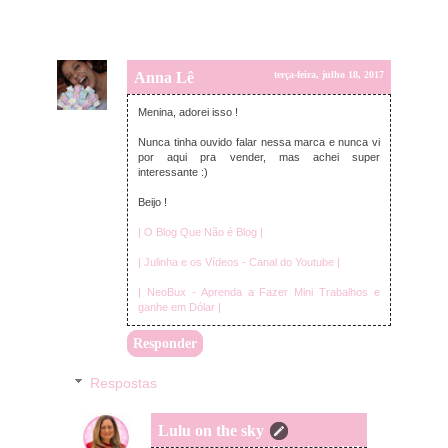
Anna Lê
terça-feira, julho 18, 2017
Menina, adorei isso !
Nunca tinha ouvido falar nessa marca e nunca vi
por aqui pra vender, mas achei super
interessante :)
Beijo !
| O Blog Que Não é Blog |
| Julinha e os Vídeos - Canal do Youtube |
| NeoBux - Aprenda a Fazer Mini Trabalhos e
ganhe em Dólar |
Responder
Respostas
Lulu on the sky