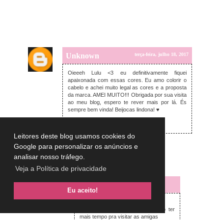
Unknown
terça-feira, julho 18, 2017
Oieeeh Lulu <3 eu definitivamente fiquei
apaixonada com essas cores. Eu amo colorir o
cabelo e achei muito legal as cores e a proposta
da marca. AMEI MUITO!!! Obrigada por sua visita
ao meu blog, espero te rever mais por lá. És
sempre bem vinda! Beijocas lindona! ♥
Sorriso Jovem
Leitores deste blog usamos cookies do
Responder
Google para personalizar os anúncios e
analisar nosso tráfego.
Respostas
Veja a Política de privacidade
Lulu on the sky
Eu aceito!
quarta-feira, julho 19, 2017
Olá Hilda,
Que bom que gostou. Eu preciso ter
mais tempo pra visitar as amigas