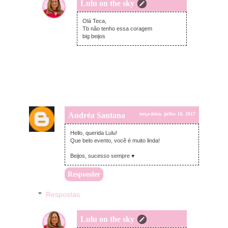
Lulu on the sky
terça-feira, julho 18, 2017
Olá Teca,
Tb não tenho essa coragem
big beijos
Andréa Santana
terça-feira, julho 18, 2017
Hello, querida Lulu!
Que belo evento, você é muito linda!
Beijos, sucesso sempre ♥
Responder
Respostas
Lulu on the sky