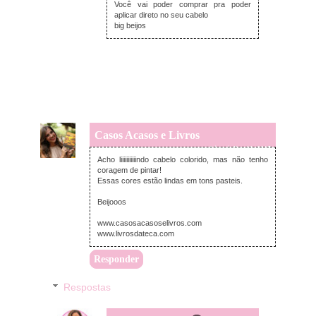
Você vai poder comprar pra poder
aplicar direto no seu cabelo
big beijos
Casos Acasos e Livros
terça-feira, julho 18, 2017
Acho liiiiiiiiiiindo cabelo colorido, mas não tenho
coragem de pintar!
Essas cores estão lindas em tons pasteis.
Beijooos
www.casosacasoselivros.com
www.livrosdateca.com
Responder
Respostas