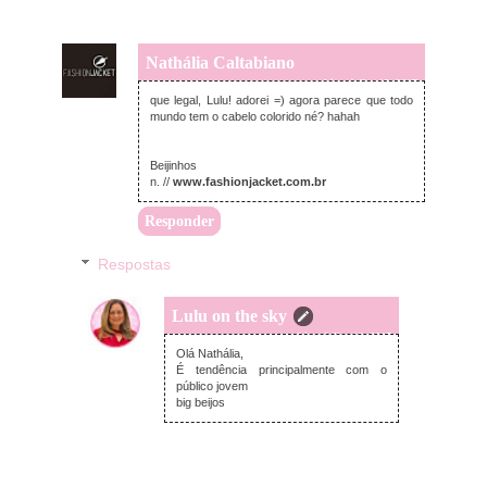
Nathália Caltabiano
terça-feira, julho 18, 2017
que legal, Lulu! adorei =) agora parece que todo
mundo tem o cabelo colorido né? hahah
Beijinhos
n. //
www.fashionjacket.com.br
Responder
Respostas
Lulu on the sky
terça-feira, julho 18, 2017
Olá Nathália,
É tendência principalmente com o
público jovem
big beijos