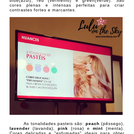
blue(azul), red (vermelho) e green(verde). São
cores plenas e intensas perfeitas para criar
contrastes fortes e marcantes.
As tonalidades pasteis são:
peach
(pêssego),
lavender
(lavanda),
pink
(rosa) e
mint
(menta).
Cores delicadas e "esfumadas" ideais para obter