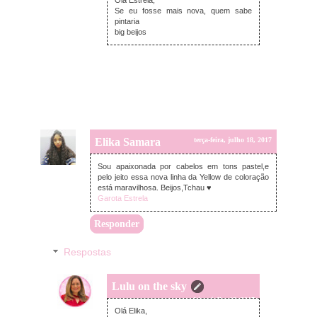
Olá Estrela,
Se eu fosse mais nova, quem sabe
pintaria
big beijos
Elika Samara
terça-feira, julho 18, 2017
Sou apaixonada por cabelos em tons pastel,e
pelo jeito essa nova linha da Yellow de coloração
está maravilhosa. Beijos,Tchau ♥
Garota Estrela
Responder
Respostas
Lulu on the sky
terça-feira, julho 18, 2017
Olá Elika,