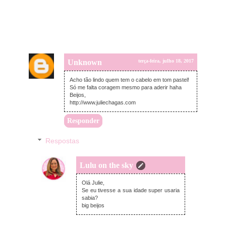
Unknown
terça-feira, julho 18, 2017
Acho tão lindo quem tem o cabelo em tom pastel!
Só me falta coragem mesmo para aderir haha
Beijos,
http://www.juliechagas.com
Responder
Respostas
Lulu on the sky
terça-feira, julho 18, 2017
Olá Julie,
Se eu tivesse a sua idade super usaria
sabia?
big beijos