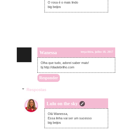
O rosa é o mais lindo
big beijos
Wanessa
terça-feira, julho 18, 2017
Olha que tudo, adorei saber mais!
bj http://diadebrilho.com
Responder
Respostas
Lulu on the sky
terça-feira, julho 18, 2017
Olá Wanessa,
Essa linha vai ser um sucesso
big beijos