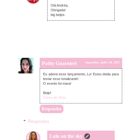
terça-feira, julho 18, 2017
Olá Andréa,
Obrigada!
big beijos
Pathy Guarnieri
terça-feira, julho 18, 2017
Eu adorei esse lançamento, Lu! Estou doida para
testar esse tonalizante!
O evento foi mara!
Beijo!
Cores do Vício
Responder
Respostas
Lulu on the sky