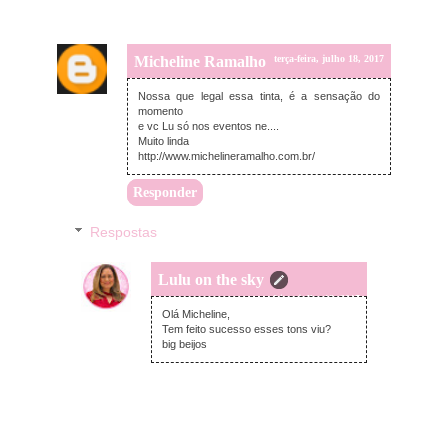
Micheline Ramalho
terça-feira, julho 18, 2017
Nossa que legal essa tinta, é a sensação do
momento
e vc Lu só nos eventos ne....
Muito linda
http://www.michelineramalho.com.br/
Responder
Respostas
Lulu on the sky
terça-feira, julho 18, 2017
Olá Micheline,
Tem feito sucesso esses tons viu?
big beijos