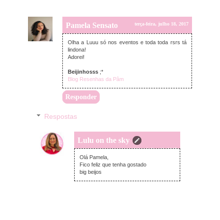
Pamela Sensato
terça-feira, julho 18, 2017
Olha a Luuu só nos eventos e toda toda rsrs tá
lindona!
Adorei!
Beijinhosss
;*
Blog Resenhas da Pâm
Responder
Respostas
Lulu on the sky
terça-feira, julho 18, 2017
Olá Pamela,
Fico feliz que tenha gostado
big beijos