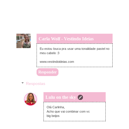
Carla Wolf - Vestindo Ideias
terça-feira, julho 18, 2017
Eu estou louca pra usar uma tonalidade pastel no
meu cabelo :3
www.vestindoideias.com
Responder
Respostas
Lulu on the sky
terça-feira, julho 18, 2017
Olá Carlinha,
Acho que vai combinar com vc
big beijos