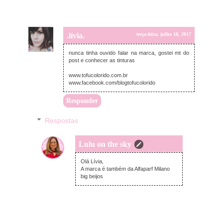
.lívia.
terça-feira, julho 18, 2017
nunca tinha ouvido falar na marca, gostei mt do
post e conhecer as tinturas
www.tofucolorido.com.br
www.facebook.com/blogtofucolorido
Responder
Respostas
Lulu on the sky
terça-feira, julho 18, 2017
Olá Lívia,
A marca é também da Alfaparf Milano
big beijos