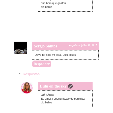
que bom que gostou
big beijos
Sérgio Santos
terça-feira, julho 18, 2017
Deve ter sido mt legal, Lulu. bjsss
Responder
Respostas
Lulu on the sky
quarta-feira, julho 19, 2017
Olá Sérgio,
Eu amei a oportunidade de participar
big beijos