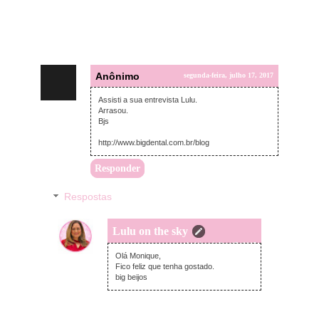
Anônimo
segunda-feira, julho 17, 2017
Assisti a sua entrevista Lulu.
Arrasou.
Bjs
http://www.bigdental.com.br/blog
Responder
Respostas
Lulu on the sky
segunda-feira, julho 17, 2017
Olá Monique,
Fico feliz que tenha gostado.
big beijos