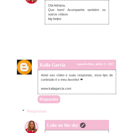
terça-feira, julho 18, 2017
Olá Adriana,
Que bom! Acompanhe também os
outros vídeos
big beijos
Kaila Garcia
segunda-feira, julho 17, 2017
Amei seu vídeo e suas respostas, esse tipo de
conteúdo é o meu favorito! ❤
www.kailagarcia.com
Responder
Respostas
Lulu on the sky
terça-feira, julho 18, 2017