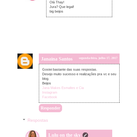
Olá Thay!
Jura? Que legal!
big beijos
Janaína Santos
segunda-feira, julho 17, 2017
Gostei bastante das suas respostas.
Desejo muito sucesso e realizações pra vc e seu
blog.
Beijos
Jana Makes Esmaltes e Cia
Instagram
Facebook
Responder
Respostas
Lulu on the sky