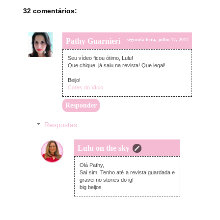
32 comentários:
Pathy Guarnieri
segunda-feira, julho 17, 2017
Seu vídeo ficou ótimo, Lulu!
Que chique, já saiu na revista! Que legal!
Beijo!
Cores do Vício
Responder
Respostas
Lulu on the sky
segunda-feira, julho 17, 2017
Olá Pathy,
Saí sim. Tenho até a revista guardada e
gravei no stories do ig!
big beijos