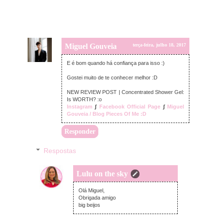
Miguel Gouveia
terça-feira, julho 18, 2017
E é bom quando há confiança para isso :)
Gostei muito de te conhecer melhor :D
NEW REVIEW POST | Concentrated Shower Gel:
Is WORTH? :o
Instagram
∫
Facebook Official Page
∫
Miguel
Gouveia / Blog Pieces Of Me :D
Responder
Respostas
Lulu on the sky
terça-feira, julho 18, 2017
Olá Miguel,
Obrigada amigo
big beijos