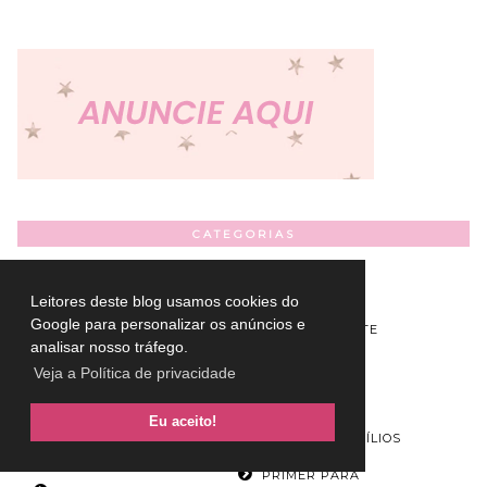
CATEGORIAS
CREME
BEAUTY FAIR
ANTISSÉPTICO
Leitores deste blog usamos cookies do
Google para personalizar os anúncios e
GEL ESFOLIANTE
analisar nosso tráfego.
DEMAQUILANTE
PARA MÃOS
Veja a Política de privacidade
LÁPIS PARA
GLOBOPLAY
SOBRANCELHAS
Eu aceito!
MADONNA
MÁSCARA DE CÍLIOS
PRIMER PARA