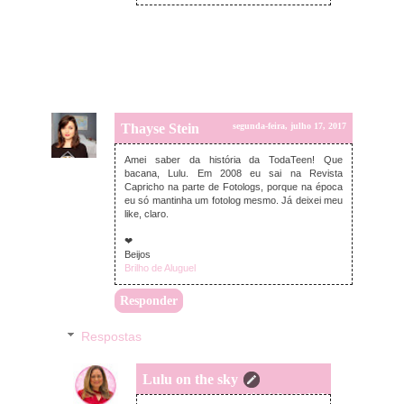
Thayse Stein
segunda-feira, julho 17, 2017
Amei saber da história da TodaTeen! Que
bacana, Lulu. Em 2008 eu sai na Revista
Capricho na parte de Fotologs, porque na época
eu só mantinha um fotolog mesmo. Já deixei meu
like, claro.
❤
Beijos
Brilho de Aluguel
Responder
Respostas
Lulu on the sky
terça-feira, julho 18, 2017