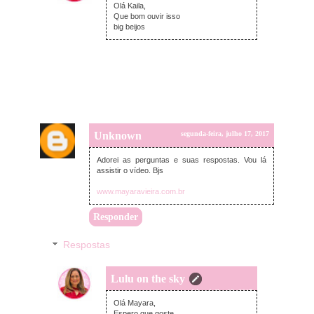
Olá Kaila,
Que bom ouvir isso
big beijos
Unknown
segunda-feira, julho 17, 2017
Adorei as perguntas e suas respostas. Vou lá
assistir o vídeo. Bjs
www.mayaravieira.com.br
Responder
Respostas
Lulu on the sky
terça-feira, julho 18, 2017
Olá Mayara,
Espero que goste