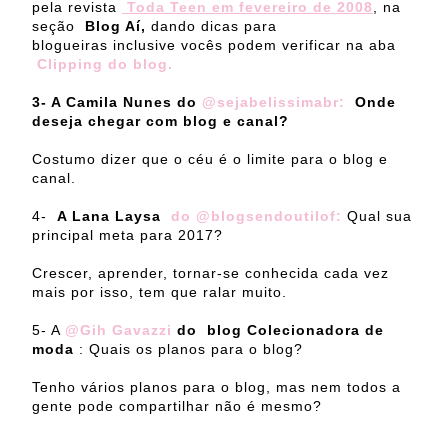
pela revista
Toda Teen em fevereiro de 2008
, na
seção
Blog Aí,
dando dicas para
blogueiras inclusive vocês podem verificar na aba
Clipping do blog.
3- A Camila Nunes do
@sejabelissimabr:
Onde
deseja chegar com blog e canal?
Costumo dizer que o céu é o limite para o blog e
canal.
4-
A Lana Laysa
do @blogsendoutilof:
Qual sua
principal meta para 2017?
Crescer, aprender, tornar-se conhecida cada vez
mais por isso, tem que ralar muito.
5- A
@Gih Gavazzi
do blog Colecionadora de
moda
: Quais os planos para o blog?
Tenho vários planos para o blog, mas nem todos a
gente pode compartilhar não é mesmo?