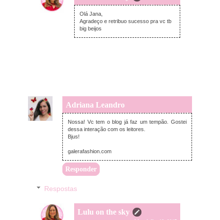
terça-feira, julho 18, 2017
Olá Jana,
Agradeço e retribuo sucesso pra vc tb
big beijos
Adriana Leandro
segunda-feira, julho 17, 2017
Nossa! Vc tem o blog já faz um tempão. Gostei
dessa interação com os leitores.
Bjus!
galerafashion.com
Responder
Respostas
Lulu on the sky