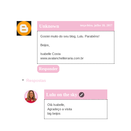
Unknown
terça-feira, julho 18, 2017
Gostei muito do seu blog, Lulu. Parabéns!
Beijos,
Isabelle Costa
www.avalancheliteraria.com.br
Responder
Respostas
Lulu on the sky
terça-feira, julho 18, 2017
Olá Isabelle,
Agradeço a visita
big beijos