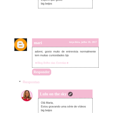
big beijos
mari
terça-feira, julho 18, 2017
adorei, gosto muito de entrevista normalmente
tem muitas curiosidades bjs
★Blog Brilho das Estrelas★
Responder
Respostas
Lulu on the sky
terça-feira, julho 18, 2017
Olá Maria,
Estou gravando uma série de vídeos
big beijos