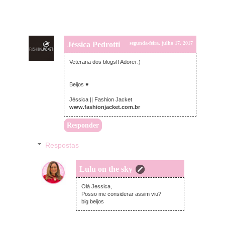
Jéssica Pedrotti
segunda-feira, julho 17, 2017
Veterana dos blogs!! Adorei :)
Beijos ♥
Jéssica || Fashion Jacket
www.fashionjacket.com.br
Responder
Respostas
Lulu on the sky
segunda-feira, julho 17, 2017
Olá Jessica,
Posso me considerar assim viu?
big beijos