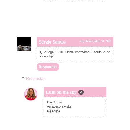
Sérgio Santos
terça-feira, julho 18, 2017
Que legal, Lulu. Ótima entrevista. Escrita e no
video. bjs
Responder
Respostas
Lulu on the sky
terça-feira, julho 18, 2017
Olá Sérgio,
Agradeço a visita
big beijos