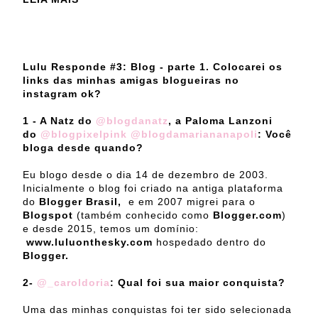
Lulu Responde #3: Blog - parte 1. Colocarei os
links das minhas amigas blogueiras no
instagram ok?
1 - A Natz do
@blogdanatz
, a Paloma Lanzoni
do
@blogpixelpink
@blogdamariananapoli
: Você
bloga desde quando?
Eu blogo desde o dia 14 de dezembro de 2003.
Inicialmente o blog foi criado na antiga plataforma
do
Blogger Brasil,
e em 2007 migrei para o
Blogspot
(também conhecido como
Blogger.com
)
e desde 2015, temos um domínio:
www.luluonthesky.com
hospedado dentro do
Blogger.
2-
@_caroldoria
: Qual foi sua maior conquista?
Uma das minhas conquistas foi ter sido selecionada