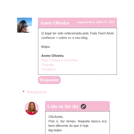
Anete Oliveira
segunda-feira, julho 17, 2017
Q legal ter sido selecionada pela Toda Teen! Amei
conhecer + sobre vc e seu blog.
Beijos.
Anete Oliveira
Blog Coisitas e Coisinhas
Fanpage
Instagram
Responder
Respostas
Lulu on the sky
terça-feira, julho 18, 2017
Olá Anete,
Pois é, faz tempo. Naquela época era
bem diferente do que é hoje
big beijos