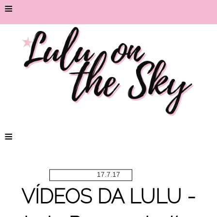
≡
≡
17.7.17
VÍDEOS DA LULU -