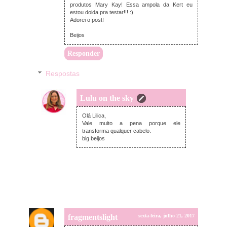
produtos Mary Kay! Essa ampola da Kert eu
estou doida pra testar!!! :)
Adorei o post!
Beijos
Responder
Respostas
Lulu on the sky
domingo, julho 23, 2017
Olá Lilica,
Vale muito a pena porque ele
transforma qualquer cabelo.
big beijos
fragmentslight
sexta-feira, julho 21, 2017