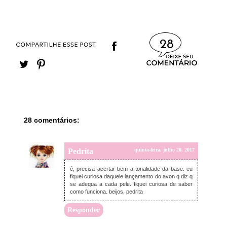
28
28 comentários:
Pedrita
quinta-feira, julho 20, 2017
é, precisa acertar bem a tonalidade da base. eu
fiquei curiosa daquele lançamento do avon q diz q
se adequa a cada pele. fiquei curiosa de saber
como funciona. beijos, pedrita
Responder