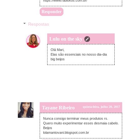
https://www.rabiskos.com.br/
Responder
Respostas
Lulu on the sky
domingo, julho 23, 2017
Olá Mari,
Elas são essenciais no nosso dia-dia
big beijos
Tayane Ribeiro
quinta-feira, julho 20, 2017
Nunca consigo terminar meus produtos rs.
Quero muito experimentar esses desmaia cabelo.
Beijos
lolamantovani.blogspot.com.br