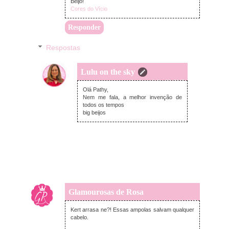
Beijo!
Cores do Vício
Responder
Respostas
Lulu on the sky
domingo, julho 23, 2017
Olá Pathy,
Nem me fala, a melhor invenção de
todos os tempos
big beijos
Glamourosas de Rosa
quinta-feira, julho 20, 2017
Kert arrasa ne?! Essas ampolas salvam qualquer
cabelo.