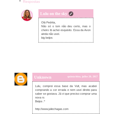
Respostas
Lulu on the sky
domingo, julho 23, 2017
Olá Pedrita,
Não só o tom não deu certo, mas o
cheiro tb achei esquisito. Essa da Avon
ainda não usei.
big beijos
Unknown
quinta-feira, julho 20, 2017
Lulu, comprei essa base da Vult, mas acabei
comprando a cor errada e nem usei direito para
saber se gostava. Já vi que preciso comprar uma
nova rs
Beijos :*
http://www.juliechagas.com