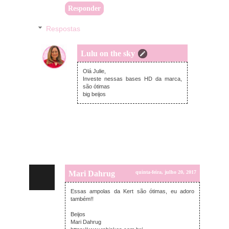
Responder
Respostas
Lulu on the sky
domingo, julho 23, 2017
Olá Julie,
Investe nessas bases HD da marca,
são ótimas
big beijos
Mari Dahrug
quinta-feira, julho 20, 2017
Essas ampolas da Kert são ótimas, eu adoro
também!!
Beijos
Mari Dahrug