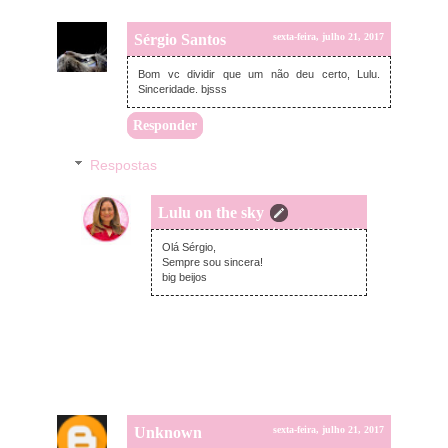
Sérgio Santos
sexta-feira, julho 21, 2017
Bom vc dividir que um não deu certo, Lulu.
Sinceridade. bjsss
Responder
Respostas
Lulu on the sky
domingo, julho 23, 2017
Olá Sérgio,
Sempre sou sincera!
big beijos
Unknown
sexta-feira, julho 21, 2017