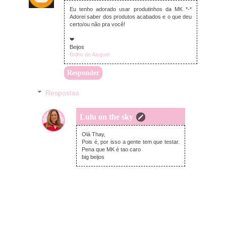
Eu tenho adorado usar produtinhos da MK *-*
Adorei saber dos produtos acabados e o que deu
certo/ou não pra você!
❤
Beijos
Brilho de Aluguel
Responder
Respostas
Lulu on the sky
domingo, julho 23, 2017
Olá Thay,
Pois é, por isso a gente tem que testar.
Pena que MK é tao caro
big beijos