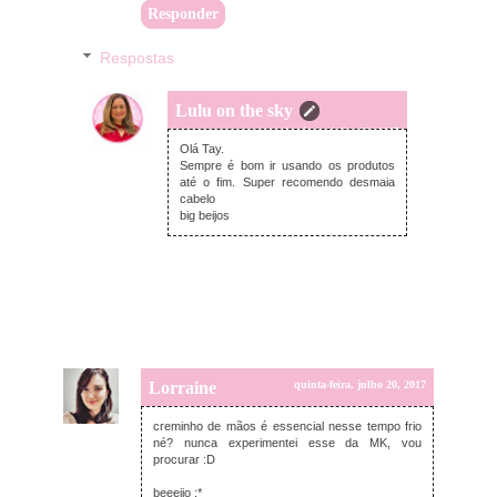
Responder
Respostas
Lulu on the sky
domingo, julho 23, 2017
Olá Tay.
Sempre é bom ir usando os produtos
até o fim. Super recomendo desmaia
cabelo
big beijos
Lorraine
quinta-feira, julho 20, 2017
creminho de mãos é essencial nesse tempo frio
né? nunca experimentei esse da MK, vou
procurar :D
beeeijo :*