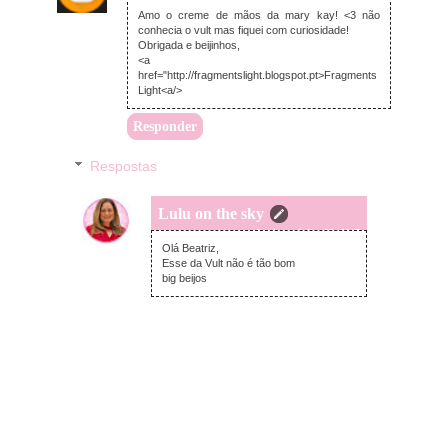
Amo o creme de mãos da mary kay! <3 não
conhecia o vult mas fiquei com curiosidade!
Obrigada e beijinhos,
<a
href="http://fragmentslight.blogspot.pt>Fragments
Light<a/>
Responder
Respostas
Lulu on the sky
domingo, julho 23, 2017
Olá Beatriz,
Esse da Vult não é tão bom
big beijos