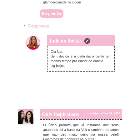
glamourosasderosa.com
Responder
Respostas
Lulu on the sky
domingo, julho 23, 2017
Olá Nat,
Sem dúvida e a cada dia a gente tem
menos tempo pra cuidar do cabelo
big beijos
Only Inspirations
quinta-feira, julho 20, 2017
O único produto que já testamos dos seus
acabados foi a base da Vult e também achamos
que não deu muito certo na nossa pele!!
Gostamos de conhecer os outros!!