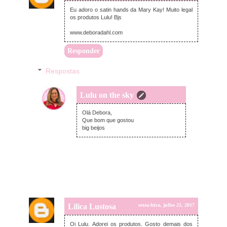
Eu adoro o satin hands da Mary Kay! Muito legal
os produtos Lulu! Bjs
www.deboradahl.com
Responder
Respostas
Lulu on the sky
domingo, julho 23, 2017
Olá Debora,
Que bom que gostou
big beijos
Lilica Lustosa
sexta-feira, julho 21, 2017
Oi Lulu. Adorei os produtos. Gosto demais dos