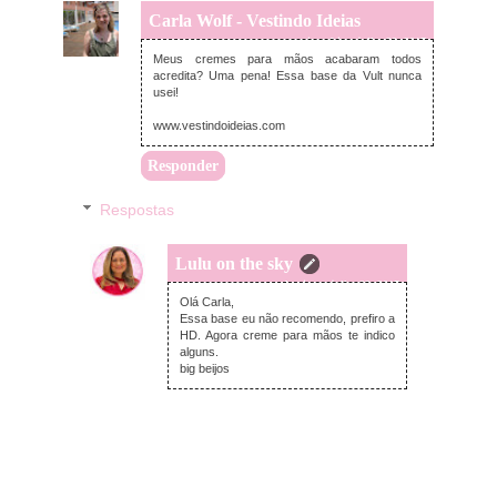
Carla Wolf - Vestindo Ideias
quinta-feira, julho 20, 2017
Meus cremes para mãos acabaram todos
acredita? Uma pena! Essa base da Vult nunca
usei!
www.vestindoideias.com
Responder
Respostas
Lulu on the sky
domingo, julho 23, 2017
Olá Carla,
Essa base eu não recomendo, prefiro a
HD. Agora creme para mãos te indico
alguns.
big beijos