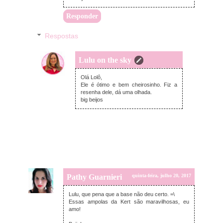
Responder
Respostas
Lulu on the sky
domingo, julho 23, 2017
Olá Lolô,
Ele é ótimo e bem cheirosinho. Fiz a
resenha dele, dá uma olhada.
big beijos
Pathy Guarnieri
quinta-feira, julho 20, 2017
Lulu, que pena que a base não deu certo. =\
Essas ampolas da Kert são maravilhosas, eu
amo!