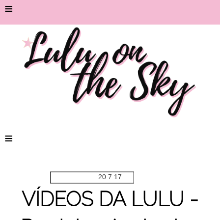
≡
≡
20.7.17
VÍDEOS DA LULU -