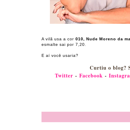
A vilã usa a cor
010, Nude Moreno da ma
esmalte sai por 7,20.
E aí você usaria?
Curtiu o blog? 
Twitter
-
Facebook
-
Instagr