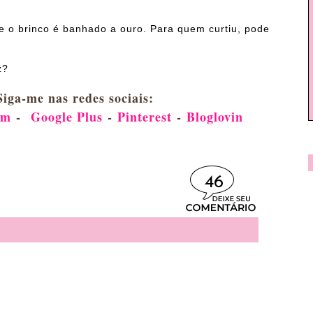
.
e o brinco é banhado a ouro. Para quem curtiu, pode
z?
Siga-me nas redes sociais:
am
-
Google Plus
-
Pinterest
-
Bloglovin
46