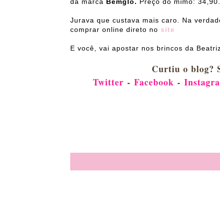
da marca
Bemglô.
Preço do mimo: 34,90
Jurava que custava mais caro. Na verdad
comprar online direto no
site
E você, vai apostar nos brincos da Beatri
Curtiu o blog? 
Twitter
-
Facebook
-
Instagr