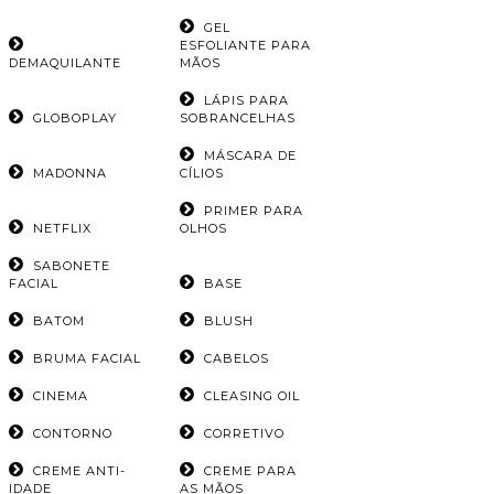
GEL
ESFOLIANTE PARA
DEMAQUILANTE
MÃOS
LÁPIS PARA
GLOBOPLAY
SOBRANCELHAS
MÁSCARA DE
MADONNA
CÍLIOS
PRIMER PARA
NETFLIX
OLHOS
SABONETE
FACIAL
BASE
BATOM
BLUSH
BRUMA FACIAL
CABELOS
CINEMA
CLEASING OIL
CONTORNO
CORRETIVO
CREME ANTI-
CREME PARA
IDADE
AS MÃOS