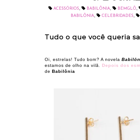
,
,
,
ACESSÓRIOS
BABILÔNIA
BEMGLÔ
,
,
BABILÔNIA
CELEBRIDADES
Tudo o que você queria sab
Oi, estrelas! Tudo bom? A novela
Babilô
estamos de olho na vilã.
Depois dos esm
de
Babilônia