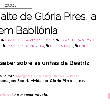
23.3.15
te de Glória Pires, a
 em Babilônia
,
,
ESMALTE BEATRIZ BABILÔNIA
ESMALTE DA GLÓRIA
,
,
,
S
ESMALTES DE NOVELA
GLÓRIA PIRES
UNHAS
saber sobre as unhas da Beatriz.
a leitora
Margareth do blog Unhas Sempre
rsonagem Beatriz vivida por
Glória Pires
na novela
rlotte)
na mesma novela.