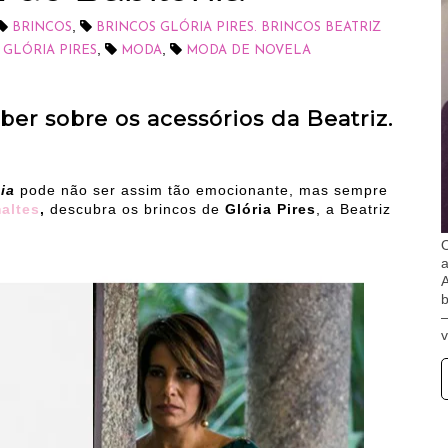
,
BRINCOS
BRINCOS GLÓRIA PIRES. BRINCOS BEATRIZ
,
,
GLÓRIA PIRES
MODA
MODA DE NOVELA
er sobre os acessórios da Beatriz.
nia
pode não ser assim tão emocionante, mas sempre
altes
,
descubra os brincos de
Glória Pires
, a Beatriz
O
A
b
v