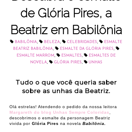
de Glória Pires, a
Beatriz em Babilônia
,
,
,
BABILÔNIA
BELEZA
CELEBRIDADES
ESMALTE
,
,
BEATRIZ BABILÔNIA
ESMALTE DA GLÓRIA PIRES
,
,
ESMALTE MARROM
ESMALTES
ESMALTES DE
,
,
NOVELA
GLÓRIA PIRES
UNHAS
Tudo o que você queria saber
sobre as unhas da Beatriz.
Olá estrelas! Atendendo o pedido da nossa leitora
Margareth do blog Unhas Sempre Coloridas
,
descobrimos o esmalte da personagem Beatriz
vivida por
Glória Pires
na novela
Babilônia.