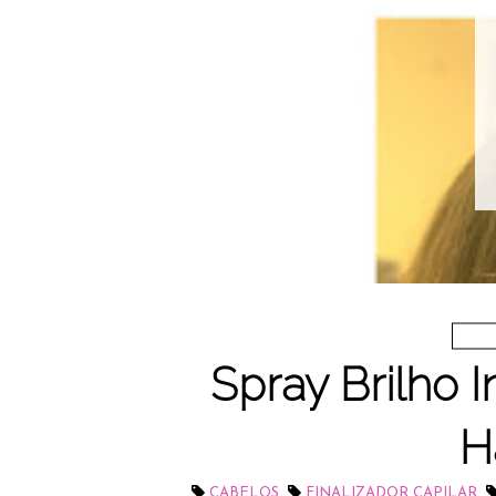
beleza solidária
Kit Brilho da Esperança 
no-iê - Triskle Cosméti
LEIA MAIS
Spray Brilho In
H
,
,
CABELOS
FINALIZADOR CAPILAR