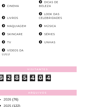
DICAS DE
CINEMA
BELEZA
LOOK DAS
LIVROS
CELEBRIDADES
MAQUIAGEM
MÚSICA
SKINCARE
SÉRIES
TV
UNHAS
VÍDEOS DA
LULU
VISITANTES
9
2
8
5
4
0
4
ARQUIVOS
►
2026
(76)
▼
2025
(122)