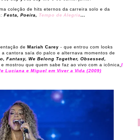
a coleção de hits eternos da carreira solo e da
:
Festa, Poeira,
Tempo de Alegria
...
esentação de
Mariah Carey
- que entrou com looks
 a cantora saía do palco e alternava momentos de
o, Fantasy, We Belong Together, Obsessed,
r
e mostrou que quem sabe faz ao vivo com a icônica
I
e Luciana e Miguel em Viver a Vida (2009)