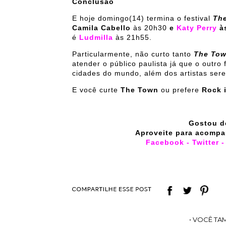
Conclusão
E hoje domingo(14) termina o festival
Th
Camila Cabello
às 20h30
e
Katy Perry
à
é
Ludmilla
às 21h55.
Particularmente, não curto tanto
The To
atender o público paulista já que o outro
cidades do mundo, além dos artistas ser
E você curte
The Town
ou prefere
Rock i
Gostou d
Aproveite para acompa
Facebook
-
Twitter
• VOCÊ TA