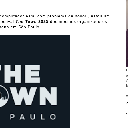
r (computador está com problema de novo!), estou um
festival
The Town
2025
dos mesmos organizadores
emana em São Paulo.
O
A
b
v