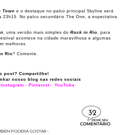
e Town
e o destaque no palco principal Skyline será
s
23h15. No palco secundário The One, a expectativa
wn
, uma versão mais simples do
Rock in Rio
, para
 festival acontece na cidade maravilhosa e algumas
em melhores.
n Rio
? Comente.
o post? Compartilhe!
nhar nosso blog nas redes sociais
-
Instagram
-
Pinterest
-
YouTube
32
MBÉM PODERÁ GOSTAR •