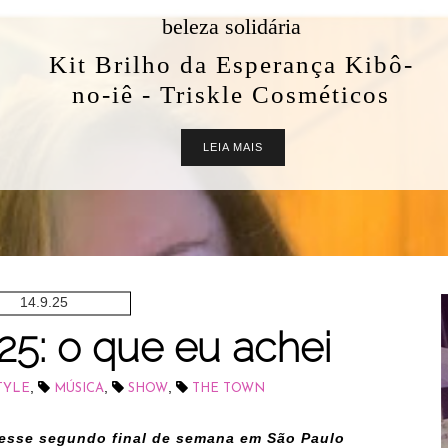
beleza solidária
Kit Brilho da Esperança Kibô-
no-iê - Triskle Cosméticos
LEIA MAIS
14.9.25
5: o que eu achei
,
,
,
TYLE
MÚSICA
SHOW
THE TOWN
 nesse segundo final de semana em São Paulo