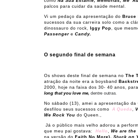
como
Na Sua Estante, Memórias, Me Ad
palcos para cuidar da saúde mental.
Vi um pedaço da apresentação do
Bruce
sucessos da sua carreira solo como a cl
dinossauro do rock,
Iggy Pop
, que mesmo
Passenger
e
Candy.
O segundo final de semana
Os shows deste final de semana no
The 
atração da noite era a boysband
Backstr
2000, hoje na faixa dos 30- 40 anos, par
long that you love me
,
dentre outras.
No sábado (13), amei a apresentação da
desfilou seus sucessos como
A Queda
,
V
We Rock You
do Queen.,
Já o público mais velho adorou a perfor
que meu pai gostava:
Hello
,
We are the
na versão do
Faith No More),
Stuck on 