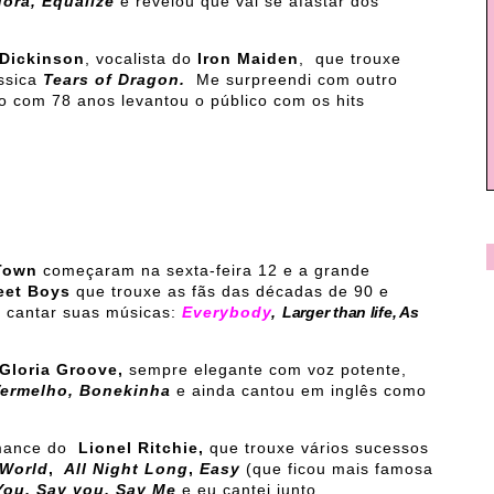
ora, Equalize
e revelou que vai se afastar dos
 Dickinson
, vocalista do
Iron Maiden
, que trouxe
ássica
Tears of Dragon.
Me surpreendi com outro
 com 78 anos levantou o público com os hits
Town
começaram na sexta-feira 12 e a grande
eet Boys
que trouxe as fãs das décadas de 90 e
a cantar suas músicas:
Everybody
,
Larger than life, As
Gloria Groove,
sempre elegante com voz potente,
ermelho, Bonekinha
e ainda cantou em inglês como
mance do
Lionel Ritchie,
que trouxe vários sucessos
 World
,
All Night Long
,
Easy
(que ficou mais famosa
You, Say you, Say Me
e eu cantei junto.