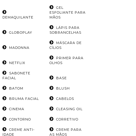
GEL
ESFOLIANTE PARA
DEMAQUILANTE
MÃOS
LÁPIS PARA
GLOBOPLAY
SOBRANCELHAS
MÁSCARA DE
MADONNA
CÍLIOS
PRIMER PARA
NETFLIX
OLHOS
SABONETE
FACIAL
BASE
BATOM
BLUSH
BRUMA FACIAL
CABELOS
CINEMA
CLEASING OIL
CONTORNO
CORRETIVO
CREME ANTI-
CREME PARA
IDADE
AS MÃOS