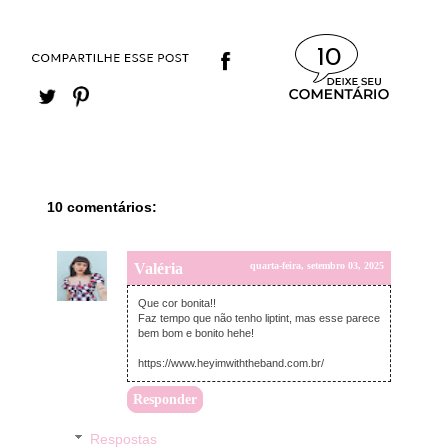
10
10 comentários:
Valéria
quarta-feira, setembro 03, 2025
Que cor bonita!!
Faz tempo que não tenho liptint, mas esse parece
bem bom e bonito hehe!
https://www.heyimwiththeband.com.br/
Responder
Respostas