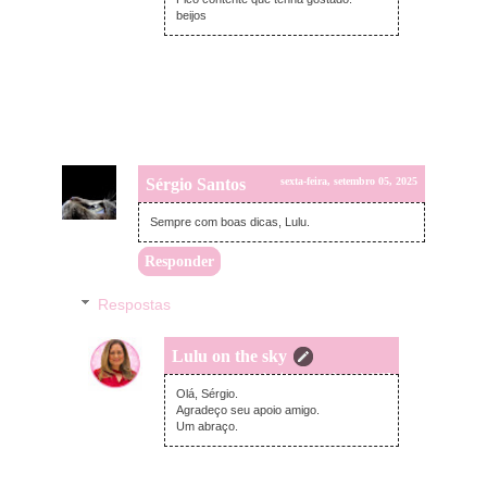
beijos
Sérgio Santos
sexta-feira, setembro 05, 2025
Sempre com boas dicas, Lulu.
Responder
Respostas
Lulu on the sky
domingo, setembro 14, 2025
Olá, Sérgio.
Agradeço seu apoio amigo.
Um abraço.