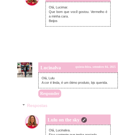
domingo, setembro 14, 2025
Olá, Lucimar.
Que bom que você gostou. Vermelho é
a minha cara.
Beijos
Lucinalva
quinta-feira, setembro 04, 2025
Olá, Lulu
A cor é linda, é um ótimo produto, bjs querida.
Responder
Respostas
Lulu on the sky
domingo, setembro 14, 2025
Olá, Lucinalva.
Fico contente que tenha gostado.