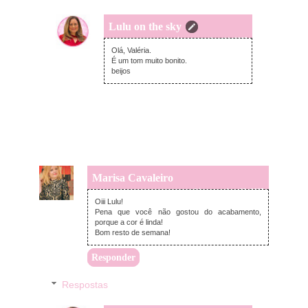
Lulu on the sky
domingo, setembro 14, 2025
Olá, Valéria.
É um tom muito bonito.
beijos
Marisa Cavaleiro
quarta-feira, setembro 03, 2025
Oiii Lulu!
Pena que você não gostou do acabamento,
porque a cor é linda!
Bom resto de semana!
Responder
Respostas