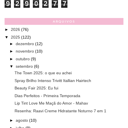
9
2
9
0
2
7
7
ARQUIVOS
►
2026
(76)
▼
2025
(122)
►
dezembro
(12)
►
novembro
(10)
►
outubro
(9)
▼
setembro
(6)
The Town 2025: o que eu achei
Spray Brilho Intenso Trivitt Itallian Hairtech
Beauty Fair 2025: Eu fui
Dias Perfeitos - Primeira Temporada
Lip Tint Love Me Maçã do Amor - Mahav
Resenha: Raavi Creme Hidratante Noturno 7 em 1
►
agosto
(10)
►
julho
(9)