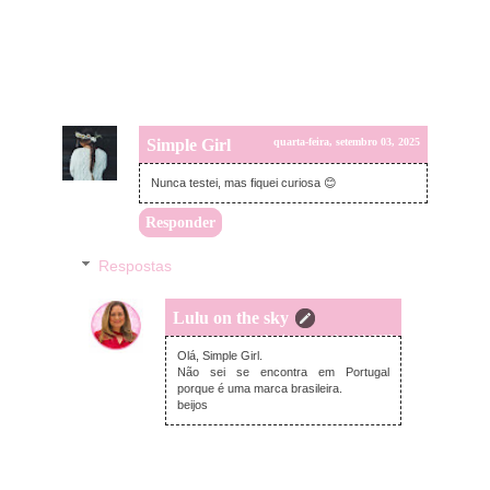
Simple Girl
quarta-feira, setembro 03, 2025
Nunca testei, mas fiquei curiosa 😊
Responder
Respostas
Lulu on the sky
domingo, setembro 14, 2025
Olá, Simple Girl.
Não sei se encontra em Portugal
porque é uma marca brasileira.
beijos