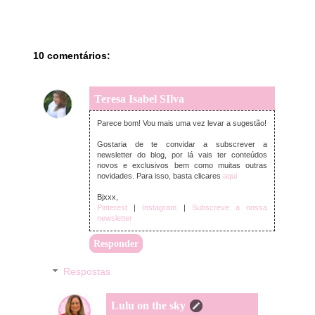
10 comentários:
Teresa Isabel SIlva
segunda-feira, setembro 01, 2025
Parece bom! Vou mais uma vez levar a sugestão!
Gostaria de te convidar a subscrever a
newsletter do blog, por lá vais ter conteúdos
novos e exclusivos bem como muitas outras
novidades. Para isso, basta clicares
aqui
Bjxxx,
Pinterest
|
Instagram
|
Subscreve a nossa
newsletter
Responder
Respostas
Lulu on the sky