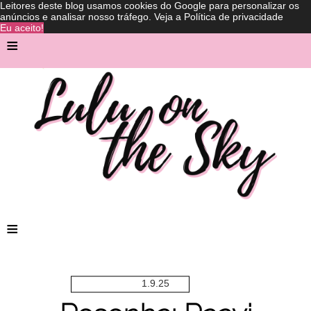
Leitores deste blog usamos cookies do Google para personalizar os
anúncios e analisar nosso tráfego.
Veja a Política de privacidade
Eu aceito!
≡
≡
1.9.25