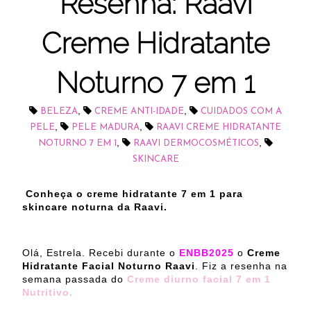
Resenha: Raavi
Creme Hidratante
Noturno 7 em 1
,
,
BELEZA
CREME ANTI-IDADE
CUIDADOS COM A
,
,
PELE
PELE MADURA
RAAVI CREME HIDRATANTE
,
,
NOTURNO 7 EM 1
RAAVI DERMOCOSMÉTICOS
SKINCARE
Conheça o creme hidratante 7 em 1 para
skincare noturna da Raavi.
Olá, Estrela. Recebi durante o
ENBB2025
o
Creme
Hidratante Facial Noturno Raavi
. Fiz a resenha na
semana passada do
Creme diurno facial 7 em 1
Nutritivo.