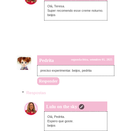
domingo, setembro 14, 2025
Olá, Teresa.
Super recomendo esse creme noturno.
beijos
Pedrita
segunda-feira, setembro 01, 2025
preciso experimentar. beijos, pedrita
Responder
Respostas
Lulu on the sky
domingo, setembro 14, 2025
Olá, Pedrita.
Espero que goste.
beijos