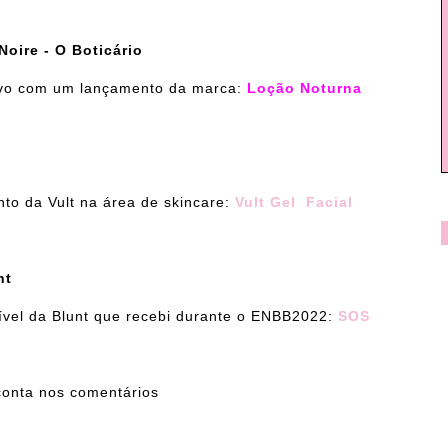
oire - O Boticário
tivo com um lançamento da marca:
Loção Noturna
o da Vult na área de skincare:
Vult Gel Facial
nt
ível da Blunt que recebi durante o ENBB2022:
SOS
conta nos comentários