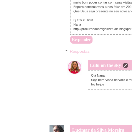
muito bom poder contar com suas visitas
Espero continuarmos a nos falar em 202
Que Deus seja presente no seu novo ano
Bj e fk c Deus
Nana
http://procurandoamigosvirtuais.blogspo
Responder
Respostas
Lulu on the sky
Olá Nana,
Seja bem-vinda de volta e t
big beijos
Lucimar da Silva Moreira