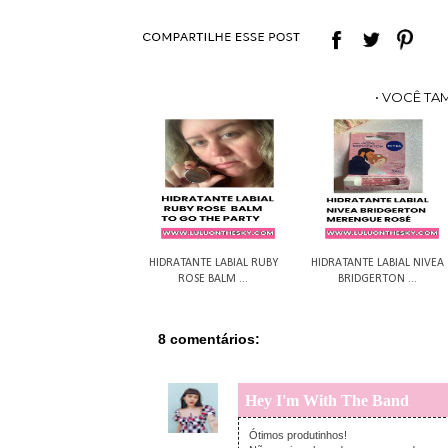
• VOCÊ TA
HIDRATANTE LABIAL RUBY
HIDRATANTE LABIAL NIVEA
ROSE BALM ...
BRIDGERTON ...
8 comentários:
Hey I'm With The Band
Ótimos produtinhos!