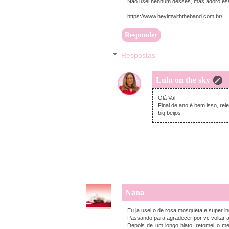
Não usei nenhum desses, mas adoro esse
https://www.heyimwiththeband.com.br/
Responder
Respostas
Lulu on the sky
Olá Val,
Final de ano é bem isso, r
big beijos
Nana
Eu ja usei o de rosa mosqueta e super in
Passando para agradecer por vc voltar 
Depois de um longo hiato, retomei o m