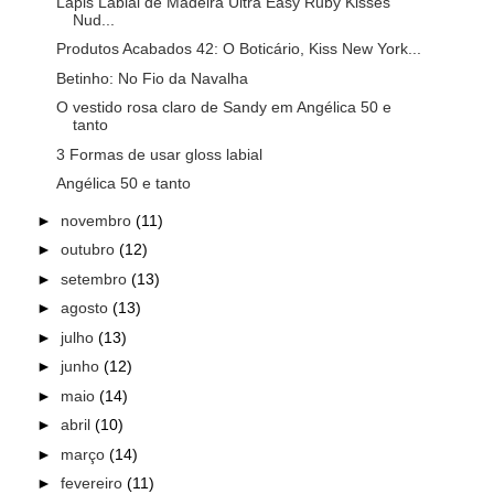
Lápis Labial de Madeira Ultra Easy Ruby Kisses
Nud...
Produtos Acabados 42: O Boticário, Kiss New York...
Betinho: No Fio da Navalha
O vestido rosa claro de Sandy em Angélica 50 e
tanto
3 Formas de usar gloss labial
Angélica 50 e tanto
►
novembro
(11)
►
outubro
(12)
►
setembro
(13)
►
agosto
(13)
►
julho
(13)
►
junho
(12)
►
maio
(14)
►
abril
(10)
►
março
(14)
►
fevereiro
(11)