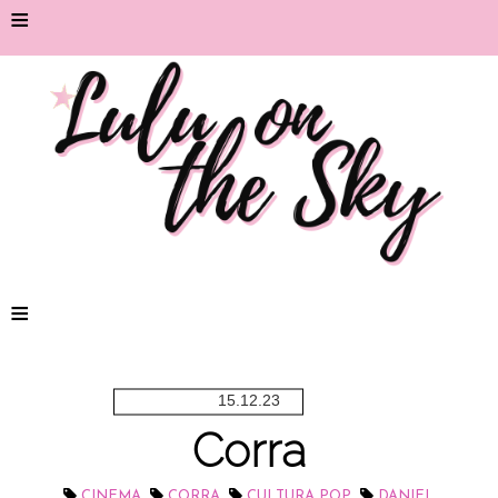
≡
≡
15.12.23
Corra
,
,
,
CINEMA
CORRA
CULTURA POP
DANIEL