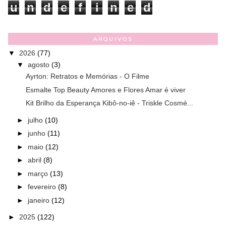
u
n
d
e
f
i
n
e
d
ARQUIVOS
▼
2026
(77)
▼
agosto
(3)
Ayrton: Retratos e Memórias - O Filme
Esmalte Top Beauty Amores e Flores Amar é viver
Kit Brilho da Esperança Kibô-no-iê - Triskle Cosmé...
►
julho
(10)
►
junho
(11)
►
maio
(12)
►
abril
(8)
►
março
(13)
►
fevereiro
(8)
►
janeiro
(12)
►
2025
(122)