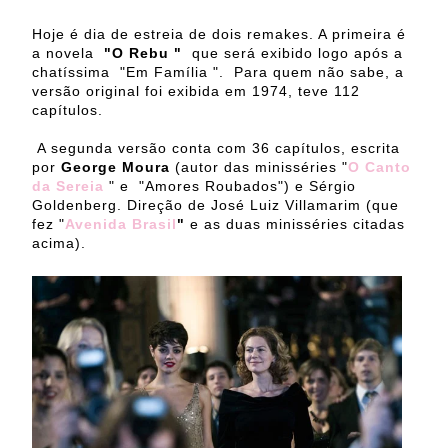
Hoje é dia de estreia de dois remakes. A primeira é
a novela
"O Rebu "
que será exibido logo após a
chatíssima "Em Família ". Para quem não sabe, a
versão original foi exibida em 1974, teve 112
capítulos.
A segunda versão conta com 36 capítulos, escrita
por
George Moura
(autor das minisséries "
O Canto
da Sereia
" e "Amores Roubados") e Sérgio
Goldenberg. Direção de José Luiz Villamarim (que
fez "
Avenida Brasil
"
e as duas minisséries citadas
acima).