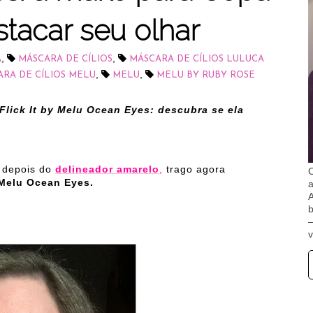
stacar seu olhar
,
,
A
MÁSCARA DE CÍLIOS
MÁSCARA DE CÍLIOS LULUCA
,
,
RA DE CÍLIOS MELU
MELU
MELU BY RUBY ROSE
lick It by Melu Ocean Eyes: descubra se ela
, depois do
delineador amarelo
,
trago agora
O
 Melu Ocean Eyes.
A
b
v