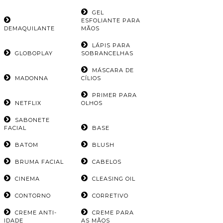
GEL
ESFOLIANTE PARA
DEMAQUILANTE
MÃOS
LÁPIS PARA
GLOBOPLAY
SOBRANCELHAS
MÁSCARA DE
MADONNA
CÍLIOS
PRIMER PARA
NETFLIX
OLHOS
SABONETE
FACIAL
BASE
BATOM
BLUSH
BRUMA FACIAL
CABELOS
CINEMA
CLEASING OIL
CONTORNO
CORRETIVO
CREME ANTI-
CREME PARA
IDADE
AS MÃOS