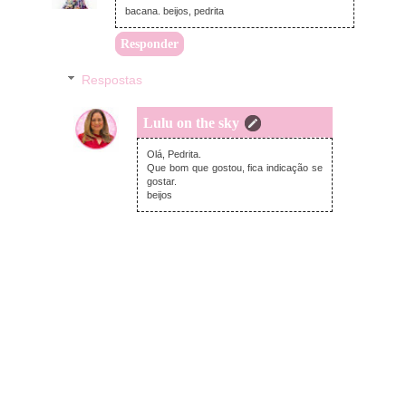
bacana. beijos, pedrita
Responder
Respostas
Lulu on the sky
domingo, junho 28, 2026
Olá, Pedrita.
Que bom que gostou, fica indicação se
gostar.
beijos