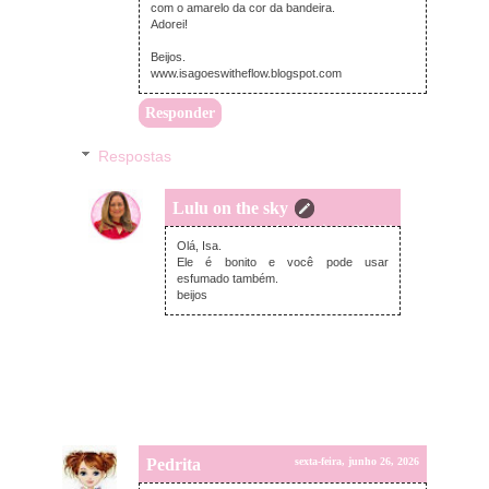
com o amarelo da cor da bandeira.
Adorei!
Beijos.
www.isagoeswitheflow.blogspot.com
Responder
Respostas
Lulu on the sky
domingo, junho 28, 2026
Olá, Isa.
Ele é bonito e você pode usar
esfumado também.
beijos
Pedrita
sexta-feira, junho 26, 2026