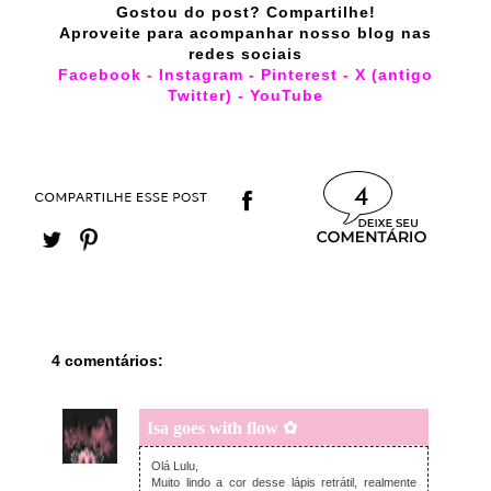
Gostou do post? Compartilhe!
Aproveite para acompanhar nosso blog nas
redes sociais
Facebook
-
Instagram
-
Pinterest
-
X (antigo
Twitter)
-
YouTube
4
4 comentários:
Isa goes with flow ✿
sexta-feira, junho 26, 2026
Olá Lulu,
Muito lindo a cor desse lápis retrátil, realmente