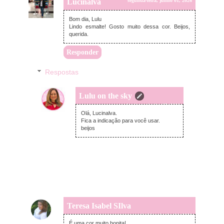
Lucinalva
segunda-feira, junho 01, 2026
Bom dia, Lulu
Lindo esmalte! Gosto muito dessa cor. Beijos,
querida.
Responder
Respostas
Lulu on the sky
domingo, junho 07, 2026
Olá, Lucinalva.
Fica a indicação para você usar.
beijos
Teresa Isabel SIlva
segunda-feira, junho 01, 2026
É uma cor muito bonita!