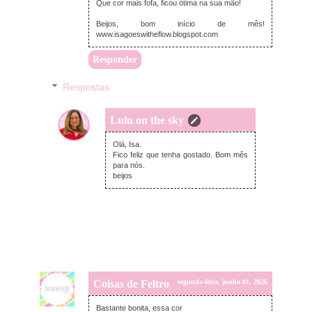
Que cor mais fofa, ficou ótima na sua mão!
Beijos, bom início de mês!
www.isagoeswitheflow.blogspot.com
Responder
Respostas
Lulu on the sky
domingo, junho 07, 2026
Olá, Isa.
Fico feliz que tenha gostado. Bom mês
para nós.
beijos
Coisas de Feltro
segunda-feira, junho 01, 2026
Bastante bonita, essa cor