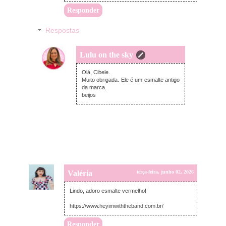
Responder
Respostas
Lulu on the sky
domingo, junho 07, 2026
Olá, Cibele.
Muito obrigada. Ele é um esmalte antigo
da marca.
beijos
Valéria
terça-feira, junho 02, 2026
Lindo, adoro esmalte vermelho!
https://www.heyimwiththeband.com.br/
Responder