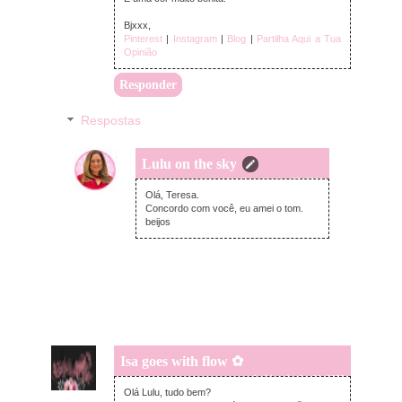
Bjxxx,
Pinterest
|
Instagram
|
Blog
|
Partilha Aqui a Tua
Opinião
Responder
Respostas
Lulu on the sky
domingo, junho 07, 2026
Olá, Teresa.
Concordo com você, eu amei o tom.
beijos
Isa goes with flow ✿
segunda-feira, junho 01, 2026
Olá Lulu, tudo bem?