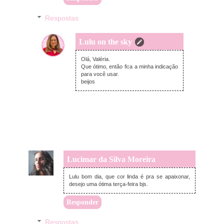
Respostas
Lulu on the sky
domingo, junho 07, 2026
Olá, Valéria.
Que ótimo, então fica a minha indicação
para você usar.
beijos
Lucimar da Silva Moreira
terça-feira, junho 02, 2026
Lulu bom dia, que cor linda é pra se apaixonar,
desejo uma ótima terça-feira bjs.
Responder
Respostas