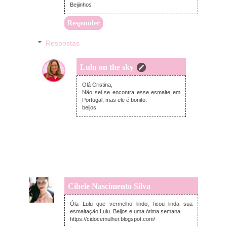
Beijinhos
Responder
Respostas
Lulu on the sky
domingo, junho 07, 2026
Olá Cristina,
Não sei se encontra esse esmalte em
Portugal, mas ele é bonito.
beijos
Cibele Nascimento Silva
segunda-feira, junho 01, 2026
Óla Lulu que vermelho lindo, ficou linda sua
esmaltação Lulu. Beijos e uma ótima semana.
https://cidocemulher.blogspot.com/