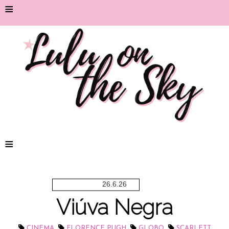
≡
≡
26.6.26
Viúva Negra
,
,
,
CINEMA
FLORENCE PUGH
GLOBO
SCARLETT