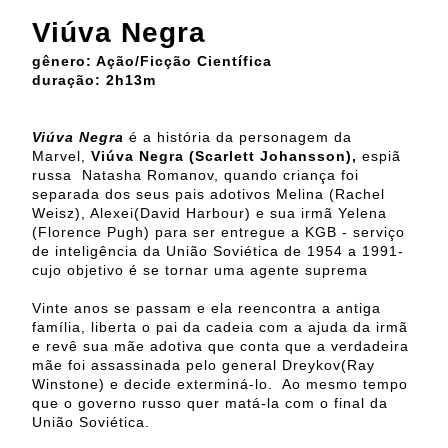
Viúva Negra
gênero: Ação/Ficção Científica
duração: 2h13m
Viúva Negra
é a história da personagem da
Marvel,
Viúva Negra (Scarlett Johansson),
espiã
russa Natasha Romanov, quando criança foi
separada dos seus pais
adotivos Melina (Rachel
Weisz), Alexei(David Harbour) e sua irmã Yelena
(Florence Pugh) para ser entregue a KGB - serviço
de inteligência da União Soviética de 1954 a 1991-
cujo objetivo é se tornar uma agente suprema
Vinte anos se passam e ela reencontra a antiga
família, liberta o pai da cadeia com a ajuda da irmã
e revê sua mãe adotiva que conta que a verdadeira
mãe foi assassinada pelo general Dreykov(Ray
Winstone) e decide exterminá-lo. Ao mesmo tempo
que o governo russo quer matá-la com o final da
União Soviética.