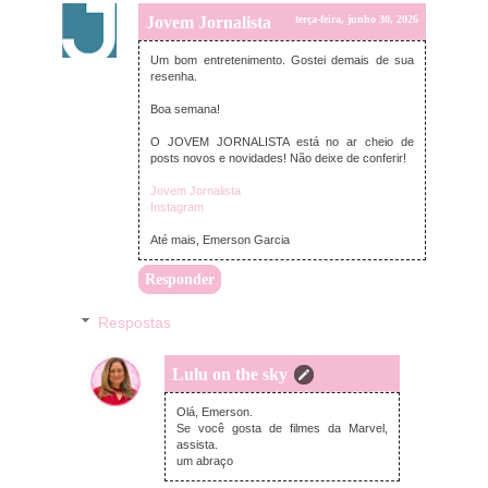
Jovem Jornalista
terça-feira, junho 30, 2026
Um bom entretenimento. Gostei demais de sua
resenha.
Boa semana!
O JOVEM JORNALISTA está no ar cheio de
posts novos e novidades! Não deixe de conferir!
Jovem Jornalista
Instagram
Até mais, Emerson Garcia
Responder
Respostas
Lulu on the sky
quinta-feira, julho 02, 2026
Olá, Emerson.
Se você gosta de filmes da Marvel,
assista.
um abraço