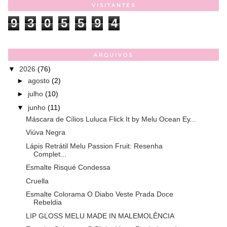
VISITANTES
9
3
0
5
5
9
4
ARQUIVOS
▼
2026
(76)
►
agosto
(2)
►
julho
(10)
▼
junho
(11)
Máscara de Cílios Luluca Flick It by Melu Ocean Ey...
Viúva Negra
Lápis Retrátil Melu Passion Fruit: Resenha
Complet...
Esmalte Risqué Condessa
Cruella
Esmalte Colorama O Diabo Veste Prada Doce
Rebeldia
LIP GLOSS MELU MADE IN MALEMOLÊNCIA