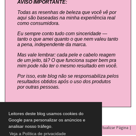
AVISO IMPORTANTE:
Todas as resenhas de beleza que você vê por
aqui são baseadas na minha experiência real
como consumidora.
Eu sempre conto tudo com sinceridade —
tanto o que amei quanto o que nem valeu tanto
a pena, independente da marca.
Mas vale lembrar: cada pele e cabelo reagem
de um jeito, tá? O que funciona super bem pra
mim pode não ter o mesmo resultado em você.
Por isso, este blog não se responsabiliza pelos
resultados obtidos após o uso dos produtos
por outras pessoas.
Leitores deste blog usamos cookies do
Google para personalizar os anúncios e
analisar nosso tráfego.
LULU ON THE SKY
- Todos os direitos reservados © |
Atualizar Página
|
Veja a Política de privacidade