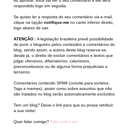
eu aprovar, você vai ver o seu comentário e ele será
respondido logo em seguida.
Se quiser ler a resposta do seu comentário via e-mail,
clique na opção
notifique-me
no canto inferior direito,
logo abaixo de sair.
ATENÇÃO :
A legislação brasileira prevê possibilidade
de punir o blogueiro pelos conteúdos e comentários do
blog, sendo assim, a autora deste blog reserva-se,
desde já, o direito de excluir comentários e textos que
julgar ofensivos, difamatórios, caluniosos,
preconceituosos ou de alguma forma prejudiciais a
terceiros.
Comentários contendo SPAM (convite para sorteios,
Tags e memes), assim como sobre assuntos que não
são tratados no blog serão automaticamente excluídos.
Tem um blog? Deixe o link para que eu possa retribuir
a sua visita!
Quer falar comigo?
Fale com Lulu