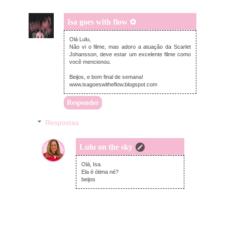
Isa goes with flow ✿
sexta-feira, junho 26, 2026
Olá Lulu,
Não vi o filme, mas adoro a atuação da Scarlet
Johansson, deve estar um excelente filme como
você mencionou.
Beijos, e bom final de semana!
www.isagoeswitheflow.blogspot.com
Responder
Respostas
Lulu on the sky
sábado, junho 27, 2026
Olá, Isa.
Ela é ótima né?
beijos