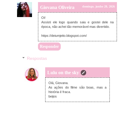
Giovana Oliveira
domingo, junho 28, 2026
Oi!
Assisti ele logo quando saiu e gostei dele na
época, não achei tão memorável mas divertido.
https://deiumjeito.blogspot.com/
Responder
Respostas
Lulu on the sky
domingo, junho 28, 2026
Olá, Giovana.
As ações do filme são boas, mas a
história é fraca.
beijos