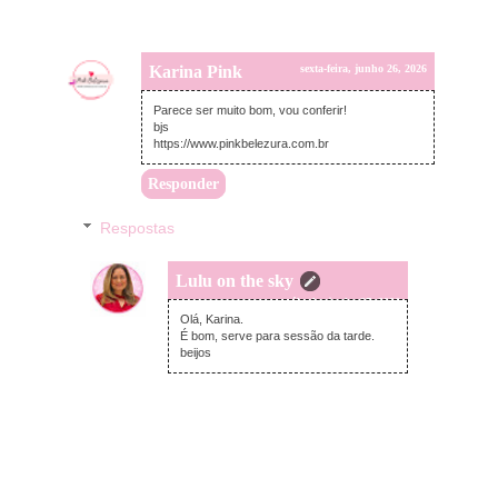
Karina Pink
sexta-feira, junho 26, 2026
Parece ser muito bom, vou conferir!
bjs
https://www.pinkbelezura.com.br
Responder
Respostas
Lulu on the sky
sábado, junho 27, 2026
Olá, Karina.
É bom, serve para sessão da tarde.
beijos