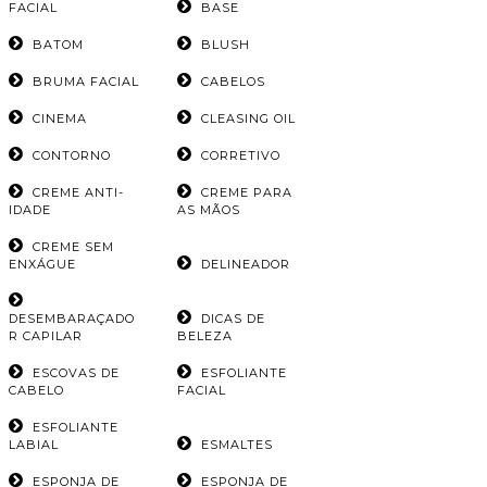
FACIAL
BASE
BATOM
BLUSH
BRUMA FACIAL
CABELOS
CINEMA
CLEASING OIL
CONTORNO
CORRETIVO
CREME ANTI-
CREME PARA
IDADE
AS MÃOS
CREME SEM
ENXÁGUE
DELINEADOR
DESEMBARAÇADO
DICAS DE
R CAPILAR
BELEZA
ESCOVAS DE
ESFOLIANTE
CABELO
FACIAL
ESFOLIANTE
LABIAL
ESMALTES
ESPONJA DE
ESPONJA DE