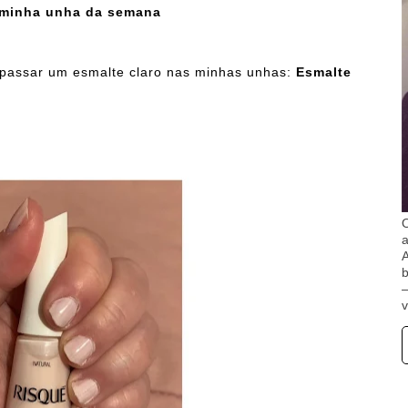
minha unha da semana
i passar um esmalte claro nas minhas unhas:
Esmalte
O
A
b
v