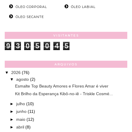
ÓLEO CORPORAL
ÓLEO LABIAL
ÓLEO SECANTE
VISITANTES
9
3
0
5
0
4
5
ARQUIVOS
▼
2026
(76)
▼
agosto
(2)
Esmalte Top Beauty Amores e Flores Amar é viver
Kit Brilho da Esperança Kibô-no-iê - Triskle Cosmé...
►
julho
(10)
►
junho
(11)
►
maio
(12)
►
abril
(8)