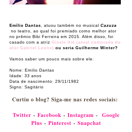
Emílio Dantas
, atuou também no musical
Cazuza
no teatro, ao qual foi premiado como melhor ator
no prêmio Bibi Ferreira em 2015. Além disso, foi
casado com a atriz
Gisele Itié (atual namorada do
ator Gabriel Leone)
ou seria Guilherme Winter?
Vamos saber um pouco mais sobre ele:
Nome: Emilio Dantas
Idade: 33 anos
Data de nascimento: 29/11/1982
Signo: Sagitário
Curtiu o blog? Siga-me nas redes sociais:
Twitter
-
Facebook
-
Instagram
-
Google
Plus
-
Pinterest
-
Snapchat