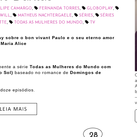
,
,
,
ELIPE CAMARGO
FERNANDA TORRES
GLOBOPLAY
,
,
,
WILL
MATHEUS NACHTERGAELE
SÉRIES
SÉRIES
,
,
TTE
TODAS AS MULHERES DO MUNDO
TV
ay sobre o bon vivant Paulo e o seu eterno amor
Maria Alice
mente a série
Todas as Mulheres do Mundo com
 Sol)
baseado no romance de
Domingos de
O
A
 doze episódios.
b
v
28