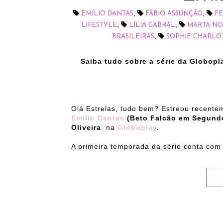
,
,
EMÍLIO DANTAS
FÁBIO ASSUNÇÃO
F
,
,
LIFESTYLE
LÍLIA CABRAL
MARTA NO
,
BRASILEIRAS
SOPHIE CHARLO
Saiba tudo sobre a série da Globopl
Olá Estrelas, tudo bem? Estreou recente
Emílio Dantas
(Beto Falcão em Segundo
Oliveira
na
Globoplay
.
A primeira temporada da série conta com