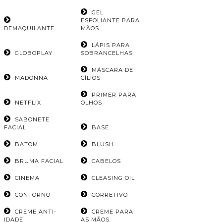
GEL
ESFOLIANTE PARA
DEMAQUILANTE
MÃOS
LÁPIS PARA
GLOBOPLAY
SOBRANCELHAS
MÁSCARA DE
MADONNA
CÍLIOS
PRIMER PARA
NETFLIX
OLHOS
SABONETE
FACIAL
BASE
BATOM
BLUSH
BRUMA FACIAL
CABELOS
CINEMA
CLEASING OIL
CONTORNO
CORRETIVO
CREME ANTI-
CREME PARA
IDADE
AS MÃOS