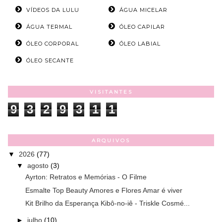
VÍDEOS DA LULU
ÁGUA MICELAR
ÁGUA TERMAL
ÓLEO CAPILAR
ÓLEO CORPORAL
ÓLEO LABIAL
ÓLEO SECANTE
VISITANTES
9
3
2
9
3
1
1
ARQUIVOS
▼
2026
(77)
▼
agosto
(3)
Ayrton: Retratos e Memórias - O Filme
Esmalte Top Beauty Amores e Flores Amar é viver
Kit Brilho da Esperança Kibô-no-iê - Triskle Cosmé...
►
julho
(10)