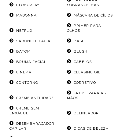
LÁPIS PARA
GLOBOPLAY
SOBRANCELHAS
MADONNA
MÁSCARA DE CÍLIOS
PRIMER PARA
NETFLIX
OLHOS
SABONETE FACIAL
BASE
BATOM
BLUSH
BRUMA FACIAL
CABELOS
CINEMA
CLEASING OIL
CONTORNO
CORRETIVO
CREME PARA AS
CREME ANTI-IDADE
MÃOS
CREME SEM
ENXÁGUE
DELINEADOR
DESEMBARAÇADOR
CAPILAR
DICAS DE BELEZA