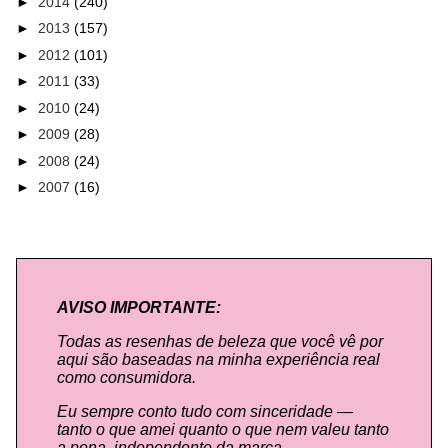
►
2014
(240)
►
2013
(157)
►
2012
(101)
►
2011
(33)
►
2010
(24)
►
2009
(28)
►
2008
(24)
►
2007
(16)
AVISO IMPORTANTE:
Todas as resenhas de beleza que você vê por
aqui são baseadas na minha experiência real
como consumidora.
Eu sempre conto tudo com sinceridade —
tanto o que amei quanto o que nem valeu tanto
a pena, independente da marca.