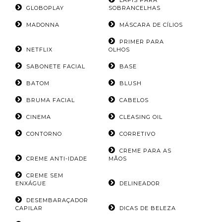
LÁPIS PARA
GLOBOPLAY
SOBRANCELHAS
MADONNA
MÁSCARA DE CÍLIOS
PRIMER PARA
NETFLIX
OLHOS
SABONETE FACIAL
BASE
BATOM
BLUSH
BRUMA FACIAL
CABELOS
CINEMA
CLEASING OIL
CONTORNO
CORRETIVO
CREME PARA AS
CREME ANTI-IDADE
MÃOS
CREME SEM
ENXÁGUE
DELINEADOR
DESEMBARAÇADOR
CAPILAR
DICAS DE BELEZA