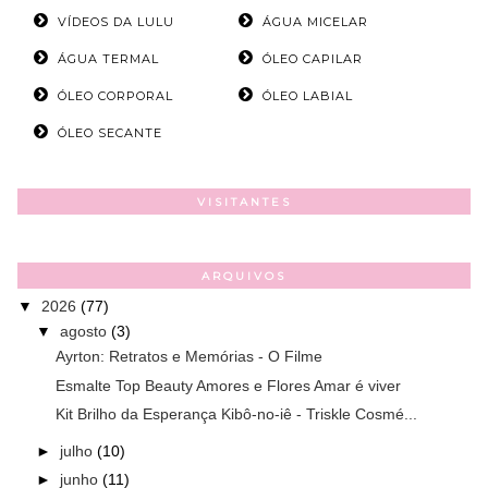
VÍDEOS DA LULU
ÁGUA MICELAR
ÁGUA TERMAL
ÓLEO CAPILAR
ÓLEO CORPORAL
ÓLEO LABIAL
ÓLEO SECANTE
VISITANTES
ARQUIVOS
▼
2026
(77)
▼
agosto
(3)
Ayrton: Retratos e Memórias - O Filme
Esmalte Top Beauty Amores e Flores Amar é viver
Kit Brilho da Esperança Kibô-no-iê - Triskle Cosmé...
►
julho
(10)
►
junho
(11)