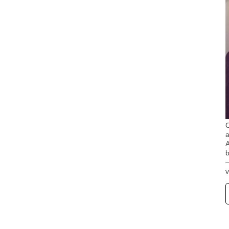
O
A
b
v