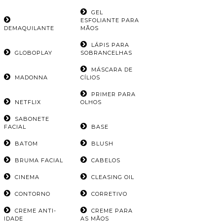
GEL
ESFOLIANTE PARA
DEMAQUILANTE
MÃOS
LÁPIS PARA
GLOBOPLAY
SOBRANCELHAS
MÁSCARA DE
MADONNA
CÍLIOS
PRIMER PARA
NETFLIX
OLHOS
SABONETE
FACIAL
BASE
BATOM
BLUSH
BRUMA FACIAL
CABELOS
CINEMA
CLEASING OIL
CONTORNO
CORRETIVO
CREME ANTI-
CREME PARA
IDADE
AS MÃOS