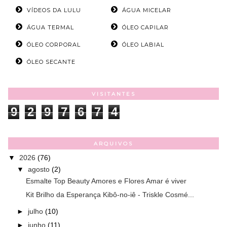
VÍDEOS DA LULU
ÁGUA MICELAR
ÁGUA TERMAL
ÓLEO CAPILAR
ÓLEO CORPORAL
ÓLEO LABIAL
ÓLEO SECANTE
VISITANTES
9
2
9
7
6
7
4
ARQUIVOS
▼
2026
(76)
▼
agosto
(2)
Esmalte Top Beauty Amores e Flores Amar é viver
Kit Brilho da Esperança Kibô-no-iê - Triskle Cosmé...
►
julho
(10)
►
junho
(11)