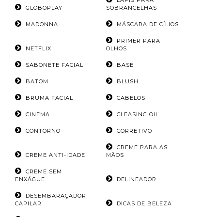
LÁPIS PARA
GLOBOPLAY
SOBRANCELHAS
MADONNA
MÁSCARA DE CÍLIOS
PRIMER PARA
NETFLIX
OLHOS
SABONETE FACIAL
BASE
BATOM
BLUSH
BRUMA FACIAL
CABELOS
CINEMA
CLEASING OIL
CONTORNO
CORRETIVO
CREME PARA AS
CREME ANTI-IDADE
MÃOS
CREME SEM
ENXÁGUE
DELINEADOR
DESEMBARAÇADOR
CAPILAR
DICAS DE BELEZA