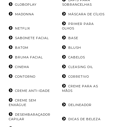
LÁPIS PARA
GLOBOPLAY
SOBRANCELHAS
MADONNA
MÁSCARA DE CÍLIOS
PRIMER PARA
NETFLIX
OLHOS
SABONETE FACIAL
BASE
BATOM
BLUSH
BRUMA FACIAL
CABELOS
CINEMA
CLEASING OIL
CONTORNO
CORRETIVO
CREME PARA AS
CREME ANTI-IDADE
MÃOS
CREME SEM
ENXÁGUE
DELINEADOR
DESEMBARAÇADOR
CAPILAR
DICAS DE BELEZA