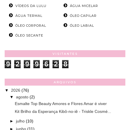
VÍDEOS DA LULU
ÁGUA MICELAR
ÁGUA TERMAL
ÓLEO CAPILAR
ÓLEO CORPORAL
ÓLEO LABIAL
ÓLEO SECANTE
VISITANTES
9
2
9
9
6
2
8
ARQUIVOS
▼
2026
(76)
▼
agosto
(2)
Esmalte Top Beauty Amores e Flores Amar é viver
Kit Brilho da Esperança Kibô-no-iê - Triskle Cosmé...
►
julho
(10)
►
junho
(11)