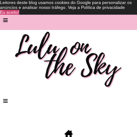
Leitores deste blog usamos cookies do Google para personalizar os
anúncios e analisar nosso tráfego.
Veja a Política de privacidade
Eu aceito!
≡
≡