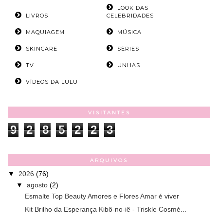
LOOK DAS
LIVROS
CELEBRIDADES
MAQUIAGEM
MÚSICA
SKINCARE
SÉRIES
TV
UNHAS
VÍDEOS DA LULU
VISITANTES
9
2
8
5
2
2
3
ARQUIVOS
▼
2026
(76)
▼
agosto
(2)
Esmalte Top Beauty Amores e Flores Amar é viver
Kit Brilho da Esperança Kibô-no-iê - Triskle Cosmé...