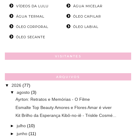
VÍDEOS DA LULU
ÁGUA MICELAR
ÁGUA TERMAL
ÓLEO CAPILAR
ÓLEO CORPORAL
ÓLEO LABIAL
ÓLEO SECANTE
VISITANTES
ARQUIVOS
▼
2026
(77)
▼
agosto
(3)
Ayrton: Retratos e Memórias - O Filme
Esmalte Top Beauty Amores e Flores Amar é viver
Kit Brilho da Esperança Kibô-no-iê - Triskle Cosmé...
►
julho
(10)
►
junho
(11)