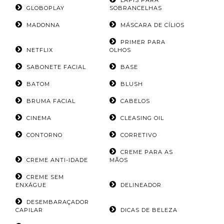
LÁPIS PARA
GLOBOPLAY
SOBRANCELHAS
MADONNA
MÁSCARA DE CÍLIOS
PRIMER PARA
NETFLIX
OLHOS
SABONETE FACIAL
BASE
BATOM
BLUSH
BRUMA FACIAL
CABELOS
CINEMA
CLEASING OIL
CONTORNO
CORRETIVO
CREME PARA AS
CREME ANTI-IDADE
MÃOS
CREME SEM
ENXÁGUE
DELINEADOR
DESEMBARAÇADOR
CAPILAR
DICAS DE BELEZA