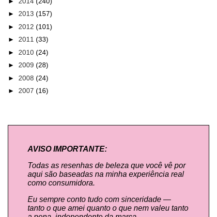
►
2014
(240)
►
2013
(157)
►
2012
(101)
►
2011
(33)
►
2010
(24)
►
2009
(28)
►
2008
(24)
►
2007
(16)
AVISO IMPORTANTE:
Todas as resenhas de beleza que você vê por
aqui são baseadas na minha experiência real
como consumidora.
Eu sempre conto tudo com sinceridade —
tanto o que amei quanto o que nem valeu tanto
a pena, independente da marca.