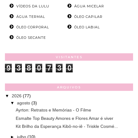
VÍDEOS DA LULU
ÁGUA MICELAR
ÁGUA TERMAL
ÓLEO CAPILAR
ÓLEO CORPORAL
ÓLEO LABIAL
ÓLEO SECANTE
VISITANTES
9
3
8
0
7
3
0
ARQUIVOS
▼
2026
(77)
▼
agosto
(3)
Ayrton: Retratos e Memórias - O Filme
Esmalte Top Beauty Amores e Flores Amar é viver
Kit Brilho da Esperança Kibô-no-iê - Triskle Cosmé...
►
julho
(10)