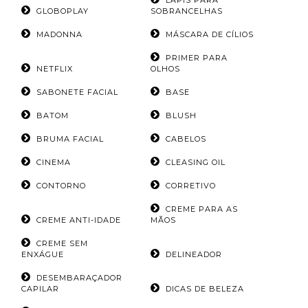
LÁPIS PARA
GLOBOPLAY
SOBRANCELHAS
MADONNA
MÁSCARA DE CÍLIOS
PRIMER PARA
NETFLIX
OLHOS
SABONETE FACIAL
BASE
BATOM
BLUSH
BRUMA FACIAL
CABELOS
CINEMA
CLEASING OIL
CONTORNO
CORRETIVO
CREME PARA AS
CREME ANTI-IDADE
MÃOS
CREME SEM
ENXÁGUE
DELINEADOR
DESEMBARAÇADOR
CAPILAR
DICAS DE BELEZA