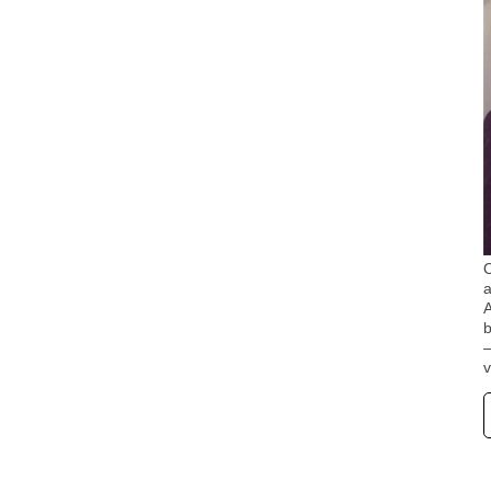
O
A
b
v