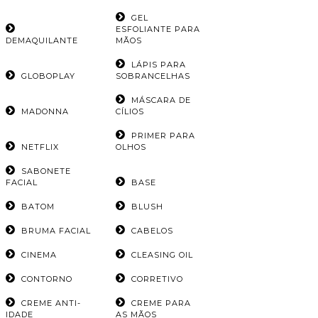
GEL
ESFOLIANTE PARA
DEMAQUILANTE
MÃOS
LÁPIS PARA
GLOBOPLAY
SOBRANCELHAS
MÁSCARA DE
MADONNA
CÍLIOS
PRIMER PARA
NETFLIX
OLHOS
SABONETE
FACIAL
BASE
BATOM
BLUSH
BRUMA FACIAL
CABELOS
CINEMA
CLEASING OIL
CONTORNO
CORRETIVO
CREME ANTI-
CREME PARA
IDADE
AS MÃOS