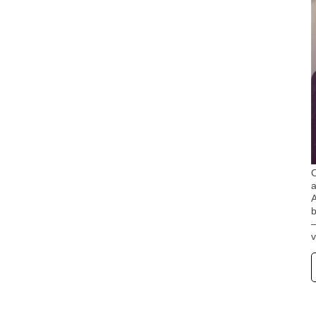
O
A
b
v