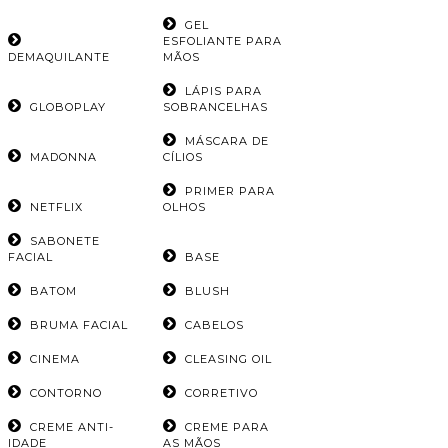
GEL
ESFOLIANTE PARA
DEMAQUILANTE
MÃOS
LÁPIS PARA
GLOBOPLAY
SOBRANCELHAS
MÁSCARA DE
MADONNA
CÍLIOS
PRIMER PARA
NETFLIX
OLHOS
SABONETE
FACIAL
BASE
BATOM
BLUSH
BRUMA FACIAL
CABELOS
CINEMA
CLEASING OIL
CONTORNO
CORRETIVO
CREME ANTI-
CREME PARA
IDADE
AS MÃOS