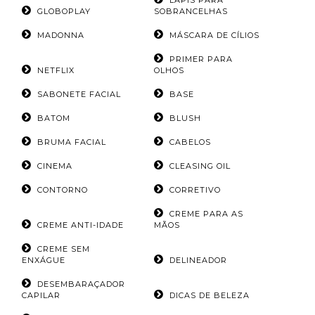
LÁPIS PARA
GLOBOPLAY
SOBRANCELHAS
MADONNA
MÁSCARA DE CÍLIOS
PRIMER PARA
NETFLIX
OLHOS
SABONETE FACIAL
BASE
BATOM
BLUSH
BRUMA FACIAL
CABELOS
CINEMA
CLEASING OIL
CONTORNO
CORRETIVO
CREME PARA AS
CREME ANTI-IDADE
MÃOS
CREME SEM
ENXÁGUE
DELINEADOR
DESEMBARAÇADOR
CAPILAR
DICAS DE BELEZA