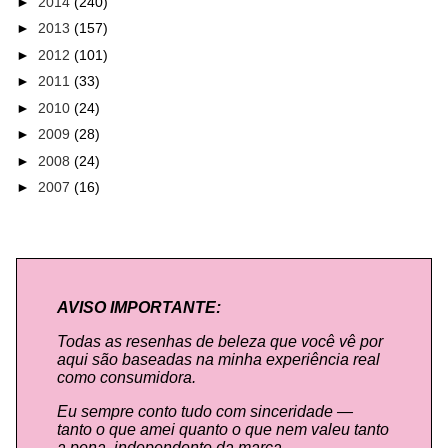
►
2014
(240)
►
2013
(157)
►
2012
(101)
►
2011
(33)
►
2010
(24)
►
2009
(28)
►
2008
(24)
►
2007
(16)
AVISO IMPORTANTE:
Todas as resenhas de beleza que você vê por
aqui são baseadas na minha experiência real
como consumidora.
Eu sempre conto tudo com sinceridade —
tanto o que amei quanto o que nem valeu tanto
a pena, independente da marca.