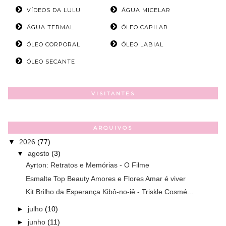
VÍDEOS DA LULU
ÁGUA MICELAR
ÁGUA TERMAL
ÓLEO CAPILAR
ÓLEO CORPORAL
ÓLEO LABIAL
ÓLEO SECANTE
VISITANTES
ARQUIVOS
▼
2026
(77)
▼
agosto
(3)
Ayrton: Retratos e Memórias - O Filme
Esmalte Top Beauty Amores e Flores Amar é viver
Kit Brilho da Esperança Kibô-no-iê - Triskle Cosmé...
►
julho
(10)
►
junho
(11)