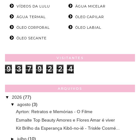
VÍDEOS DA LULU
ÁGUA MICELAR
ÁGUA TERMAL
ÓLEO CAPILAR
ÓLEO CORPORAL
ÓLEO LABIAL
ÓLEO SECANTE
VISITANTES
9
3
7
9
2
2
4
ARQUIVOS
▼
2026
(77)
▼
agosto
(3)
Ayrton: Retratos e Memórias - O Filme
Esmalte Top Beauty Amores e Flores Amar é viver
Kit Brilho da Esperança Kibô-no-iê - Triskle Cosmé...
►
julho
(10)