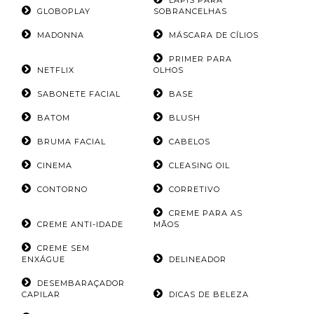
LÁPIS PARA
GLOBOPLAY
SOBRANCELHAS
MADONNA
MÁSCARA DE CÍLIOS
PRIMER PARA
NETFLIX
OLHOS
SABONETE FACIAL
BASE
BATOM
BLUSH
BRUMA FACIAL
CABELOS
CINEMA
CLEASING OIL
CONTORNO
CORRETIVO
CREME PARA AS
CREME ANTI-IDADE
MÃOS
CREME SEM
ENXÁGUE
DELINEADOR
DESEMBARAÇADOR
CAPILAR
DICAS DE BELEZA