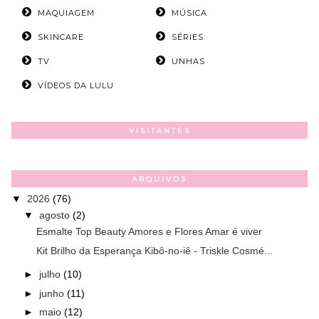
MAQUIAGEM
MÚSICA
SKINCARE
SÉRIES
TV
UNHAS
VÍDEOS DA LULU
VISITANTES
ARQUIVOS
▼
2026
(76)
▼
agosto
(2)
Esmalte Top Beauty Amores e Flores Amar é viver
Kit Brilho da Esperança Kibô-no-iê - Triskle Cosmé...
►
julho
(10)
►
junho
(11)
►
maio
(12)