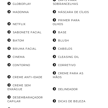
LÁPIS PARA
GLOBOPLAY
SOBRANCELHAS
MADONNA
MÁSCARA DE CÍLIOS
PRIMER PARA
NETFLIX
OLHOS
SABONETE FACIAL
BASE
BATOM
BLUSH
BRUMA FACIAL
CABELOS
CINEMA
CLEASING OIL
CONTORNO
CORRETIVO
CREME PARA AS
CREME ANTI-IDADE
MÃOS
CREME SEM
ENXÁGUE
DELINEADOR
DESEMBARAÇADOR
CAPILAR
DICAS DE BELEZA