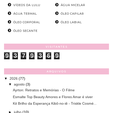
VÍDEOS DA LULU
ÁGUA MICELAR
ÁGUA TERMAL
ÓLEO CAPILAR
ÓLEO CORPORAL
ÓLEO LABIAL
ÓLEO SECANTE
VISITANTES
9
3
7
9
3
6
9
ARQUIVOS
▼
2026
(77)
▼
agosto
(3)
Ayrton: Retratos e Memórias - O Filme
Esmalte Top Beauty Amores e Flores Amar é viver
Kit Brilho da Esperança Kibô-no-iê - Triskle Cosmé...
►
julho
(10)