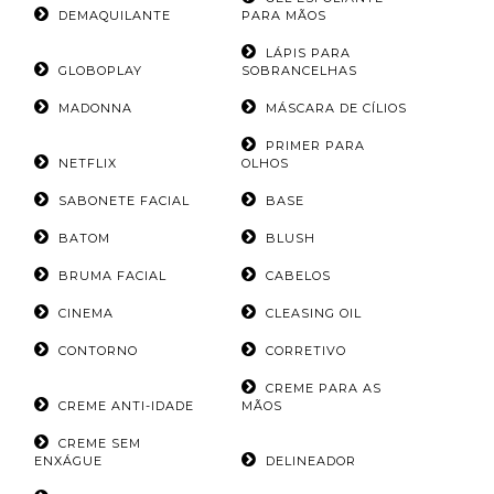
DEMAQUILANTE
PARA MÃOS
LÁPIS PARA
GLOBOPLAY
SOBRANCELHAS
MADONNA
MÁSCARA DE CÍLIOS
PRIMER PARA
NETFLIX
OLHOS
SABONETE FACIAL
BASE
BATOM
BLUSH
BRUMA FACIAL
CABELOS
CINEMA
CLEASING OIL
CONTORNO
CORRETIVO
CREME PARA AS
CREME ANTI-IDADE
MÃOS
CREME SEM
ENXÁGUE
DELINEADOR