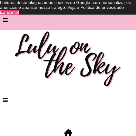
Leitores deste blog usamos cookies do Google para personalizar os
anúncios e analisar nosso tráfego.
Veja a Política de privacidade
Eu aceito!
≡
≡