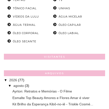
TEATRO
TV
TÔNICO FACIAL
UNHAS
VÍDEOS DA LULU
ÁGUA MICELAR
ÁGUA TERMAL
ÓLEO CAPILAR
ÓLEO CORPORAL
ÓLEO LABIAL
ÓLEO SECANTE
VISITANTES
ARQUIVOS
▼
2026
(77)
▼
agosto
(3)
Ayrton: Retratos e Memórias - O Filme
Esmalte Top Beauty Amores e Flores Amar é viver
Kit Brilho da Esperança Kibô-no-iê - Triskle Cosmé...