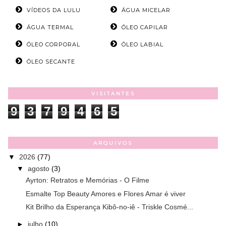
VÍDEOS DA LULU
ÁGUA MICELAR
ÁGUA TERMAL
ÓLEO CAPILAR
ÓLEO CORPORAL
ÓLEO LABIAL
ÓLEO SECANTE
VISITANTES
9
3
7
9
4
6
5
ARQUIVOS
▼
2026
(77)
▼
agosto
(3)
Ayrton: Retratos e Memórias - O Filme
Esmalte Top Beauty Amores e Flores Amar é viver
Kit Brilho da Esperança Kibô-no-iê - Triskle Cosmé...
►
julho
(10)