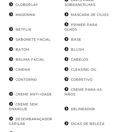
LÁPIS PARA
GLOBOPLAY
SOBRANCELHAS
MADONNA
MÁSCARA DE CÍLIOS
PRIMER PARA
NETFLIX
OLHOS
SABONETE FACIAL
BASE
BATOM
BLUSH
BRUMA FACIAL
CABELOS
CINEMA
CLEASING OIL
CONTORNO
CORRETIVO
CREME PARA AS
CREME ANTI-IDADE
MÃOS
CREME SEM
ENXÁGUE
DELINEADOR
DESEMBARAÇADOR
CAPILAR
DICAS DE BELEZA