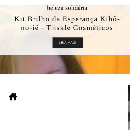
 solidária
 Esperança Kibô-
kle Cosméticos
IA MAIS