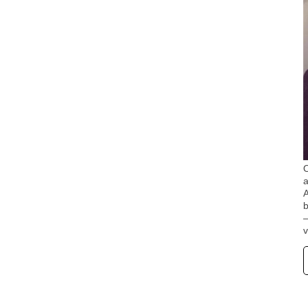
O
A
b
v