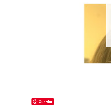
beleza
Kit Brilho da
no-iê - Tris
LE
Guardar