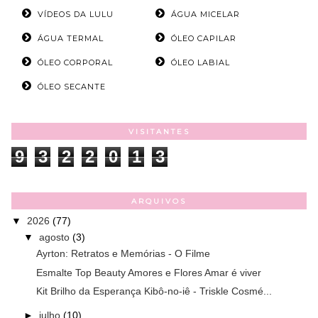
VÍDEOS DA LULU
ÁGUA MICELAR
ÁGUA TERMAL
ÓLEO CAPILAR
ÓLEO CORPORAL
ÓLEO LABIAL
ÓLEO SECANTE
VISITANTES
9
3
2
2
0
1
3
ARQUIVOS
▼
2026
(77)
▼
agosto
(3)
Ayrton: Retratos e Memórias - O Filme
Esmalte Top Beauty Amores e Flores Amar é viver
Kit Brilho da Esperança Kibô-no-iê - Triskle Cosmé...
►
julho
(10)