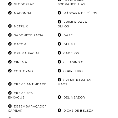
LÁPIS PARA
GLOBOPLAY
SOBRANCELHAS
MADONNA
MÁSCARA DE CÍLIOS
PRIMER PARA
NETFLIX
OLHOS
SABONETE FACIAL
BASE
BATOM
BLUSH
BRUMA FACIAL
CABELOS
CINEMA
CLEASING OIL
CONTORNO
CORRETIVO
CREME PARA AS
CREME ANTI-IDADE
MÃOS
CREME SEM
ENXÁGUE
DELINEADOR
DESEMBARAÇADOR
CAPILAR
DICAS DE BELEZA